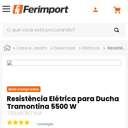
O que você está procurando?
Casa e Jardim
Essenciais
Elétricos
Resistência Elétrica para Ducha Tramontina 5500 W
Mais Comprados
Resistência Elétrica para Ducha
Tramontina 5500 W
TRAMONTINA
1
avaliação