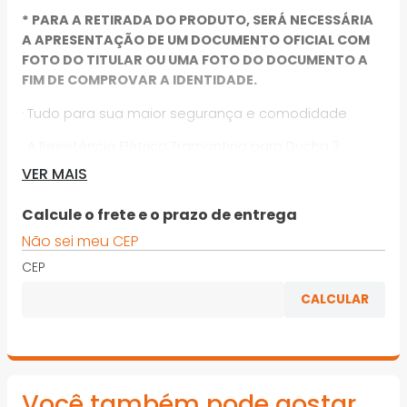
* PARA A RETIRADA DO PRODUTO, SERÁ NECESSÁRIA
A APRESENTAÇÃO DE UM DOCUMENTO OFICIAL COM
FOTO DO TITULAR OU UMA FOTO DO DOCUMENTO A
FIM DE COMPROVAR A IDENTIDADE.
· Tudo para sua maior segurança e comodidade
· A Resistência Elétrica Tramontina para Ducha 3
Temperaturas 5500 W 220 V possui suporte a
VER MAIS
cartucho, o que oferece maior durabilidade
Calcule o frete e o prazo de entrega
· Os contatos fixos no suporte proporcionam
facilidade na troca da resistência, dispensando o uso
Não sei meu CEP
de ferramentas
CEP
· Possui sistema Poka-Yoke, que evita a instalação
incorreta.
· Resistência Elétrica Tramontina para Ducha 3
Temperaturas 5500 W 220 V
Você também pode gostar
*Imagens meramente ilustrativas