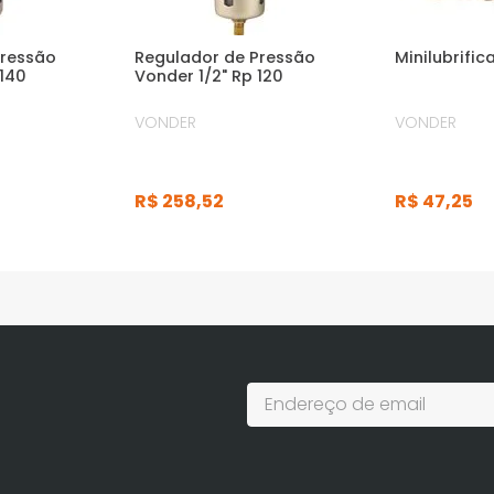
Pressão
Regulador de Pressão
Minilubrifi
 140
Vonder 1/2" Rp 120
VONDER
VONDER
R$
258
,
52
R$
47
,
25