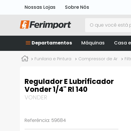
Nossas Lojas
Sobre Nós
O que você está p
Departamentos
Máquinas
Casa e
Funilaria e Pintura
Compressor de Ar
Fil
Regulador E Lubrificador
Vonder 1/4" Rl 140
VONDER
Referência
:
59684