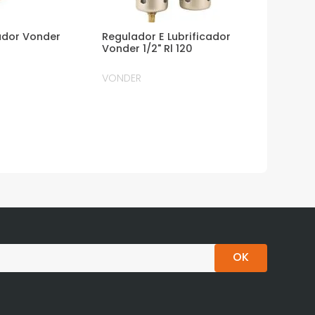
cador Vonder
Regulador E Lubrificador
Vonder 1/2" Rl 120
VONDER
OK