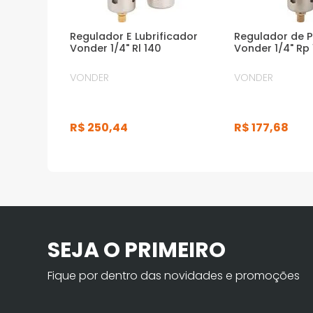
Regulador E Lubrificador
Regulador de 
Vonder 1/4" Rl 140
Vonder 1/4" Rp
VONDER
VONDER
R$
250
,
44
R$
177
,
68
SEJA O PRIMEIRO
Fique por dentro das novidades e promoções