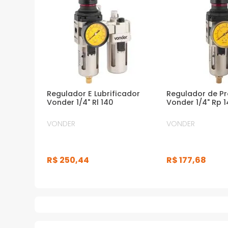
Regulador E Lubrificador
Regulador de P
Vonder 1/4" Rl 140
Vonder 1/4" Rp 
VONDER
VONDER
R$
250
,
44
R$
177
,
68