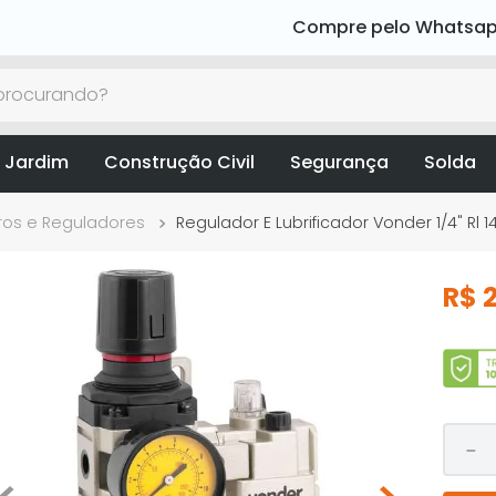
Compre pelo Whatsa
rocurando?
 Jardim
Construção Civil
Segurança
Solda
tros e Reguladores
Regulador E Lubrificador Vonder 1/4" Rl 1
R$
－