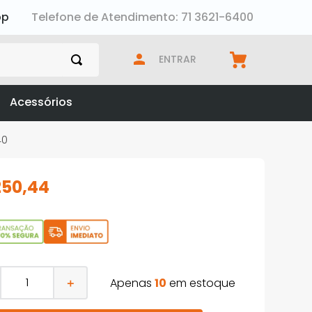
pp
Telefone de Atendimento: 71 3621-6400
ENTRAR
Acessórios
40
250
,
44
Apenas
10
em estoque
＋