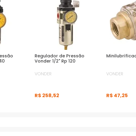
ressão
Regulador de Pressão
Minilubrific
140
Vonder 1/2" Rp 120
VONDER
VONDER
R$
258
,
52
R$
47
,
25