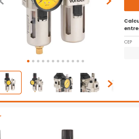
Calcu
entr
CEP
r