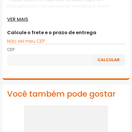
policarbonato com proteção metálica e dreno
automático
VER MAIS
· Indicado para filtrar o ar retirando a umidade e as
impurezas e regular a pressão em redes de ar
Calcule o frete e o prazo de entrega
comprimido
Não sei meu CEP
*Imagens meramente ilustrativas
CEP
Você também pode gostar