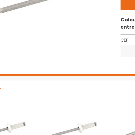
Calcu
entr
CEP
r