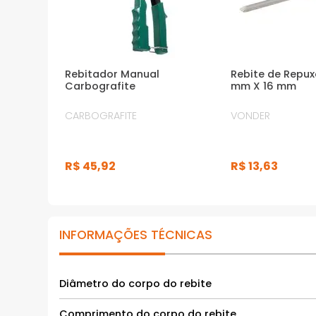
Rebitador Manual
Rebite de Repux
Carbografite
mm X 16 mm
CARBOGRAFITE
VONDER
R$
45
,
92
R$
13
,
63
INFORMAÇÕES TÉCNICAS
Diâmetro do corpo do rebite
Comprimento do corpo do rebite