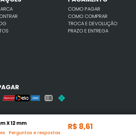
MARCA
COMO PAGAR
ONTRAR
COMO COMPRAR
LOG
TROCA E DEVOLUÇÃO
TOS
PRAZO E ENTREGA
PAGAR
mm X 12 mm
R$
8
,
61
ões
Perguntas e respostas