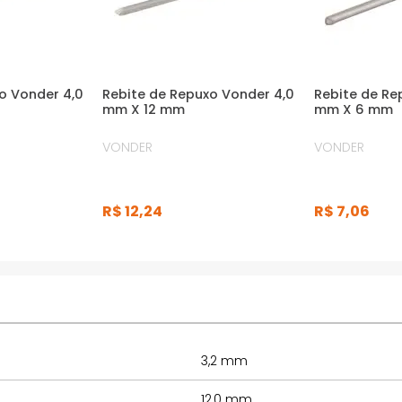
o Vonder 4,0
Rebite de Repuxo Vonder 4,0
Rebite de Re
mm X 12 mm
mm X 6 mm
VONDER
VONDER
R$
12
,
24
R$
7
,
06
3,2 mm
12,0 mm