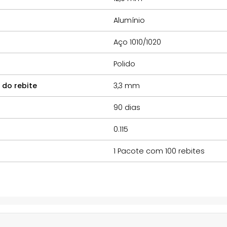
Alumínio
Aço 1010/1020
Polido
do rebite
3,3 mm
90 dias
0.115
1 Pacote com 100 rebites