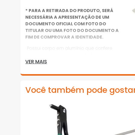
* PARA A RETIRADA DO PRODUTO, SERÁ
NECESSÁRIA A APRESENTAÇÃO DE UM
DOCUMENTO OFICIAL COM FOTO DO
TITULAR OU UMA FOTO DO DOCUMENTO A
FIM DE COMPROVAR A IDENTIDADE.
· Possui corpo em alumínio que confere
maior resistência à oxidação/corrosão, é
VER MAIS
fácil e rápido de aplicar e proporciona alta
precisão e resistência
· Indicado para fixações em geral
Você também pode gosta
*Imagens meramente ilustrativas