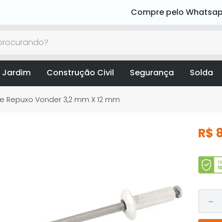
Compre pelo Whatsa
rocurando?
 Jardim
Construção Civil
Segurança
Solda
de Repuxo Vonder 3,2 mm X 12 mm
R$
－