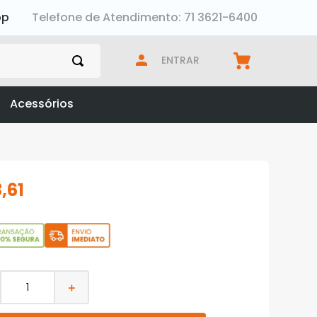
pp
Telefone de Atendimento: 71 3621-6400
ENTRAR
Acessórios
8
,
61
＋