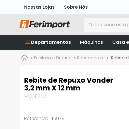
Nossas Lojas
Sobre Nós
O que você está p
Departamentos
Máquinas
Casa e
Funilaria e Pintura
Rebitadores
Rebite 
Rebite de Repuxo Vonder
3,2 mm X 12 mm
VONDER
Referência
:
45978