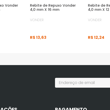
uxo Vonder
Rebite de Repuxo Vonder
Rebite de R
m
4,0 mm X 16 mm
4,0 mm X 1
VONDER
VONDER
R$
13
,
63
R$
12
,
24
MAÇÕES
PAGAMENTO