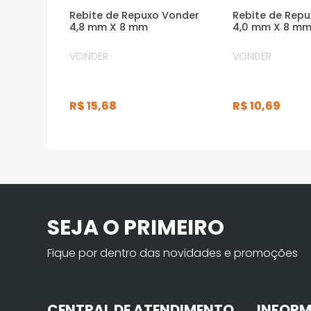
Rebite de Repuxo Vonder
Rebite de Rep
4,8 mm X 8 mm
4,0 mm X 8 m
VONDER
VONDER
R$
15
,
68
R$
10
,
69
SEJA O PRIMEIRO
Fique por dentro das novidades e promoções
CENTRAL DE ATENDIMENTO
INFOR