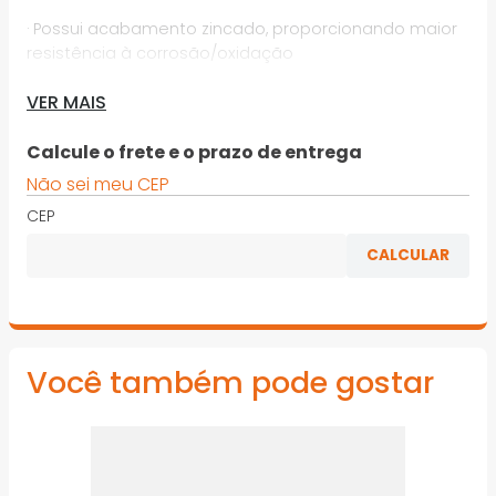
· Possui acabamento zincado, proporcionando maior
resistência à corrosão/oxidação
· Utilizado no Pregador Pneumático PP 700 VONDER na
VER MAIS
fixação de madeiras em geral
Calcule o frete e o prazo de entrega
*Imagens meramente ilustrativas
Não sei meu CEP
CEP
Você também pode gostar