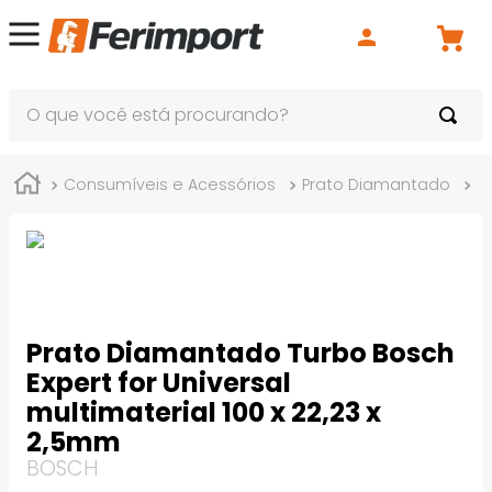
O que você está procurando?
Consumíveis e Acessórios
Prato Diamantado
P
Prato Diamantado Turbo Bosch
Expert for Universal
multimaterial 100 x 22,23 x
2,5mm
BOSCH