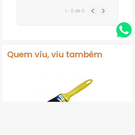
1 - 0
de
0
Quem viu, viu também
Pincel Médio Filamento Sintético