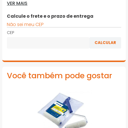
VER MAIS
· Espessura: Média
· Cerda/Filamento: Sintético Preto
Calcule o frete e o prazo de entrega
Não sei meu CEP
· Rendimento: Standard
CEP
*Imagens meramente ilustrativas
Você também pode gostar