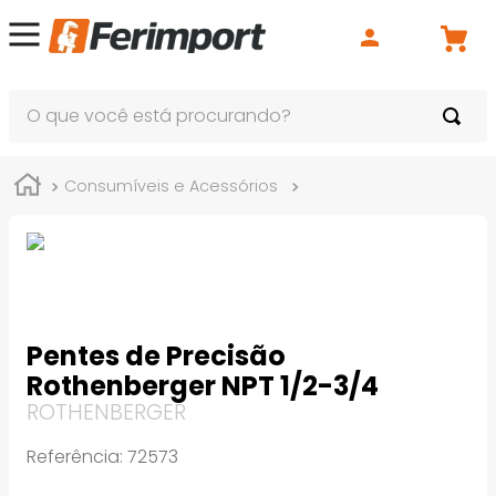
O que você está procurando?
Consumíveis e Acessórios
Machos e Cossinetes
Pentes de Precisão
Rothenberger NPT 1/2-3/4
ROTHENBERGER
Referência
:
72573