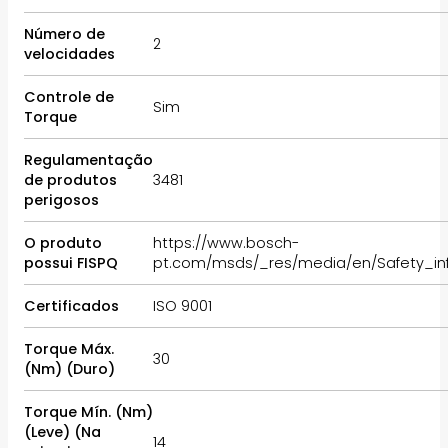
Número de
2
velocidades
Controle de
Sim
Torque
Regulamentação
de produtos
3481
perigosos
O produto
https://www.bosch-
possui FISPQ
pt.com/msds/_res/media/en/Safety_inf
Certificados
ISO 9001
Torque Máx.
30
(Nm) (Duro)
Torque Mín. (Nm)
(Leve) (Na
14