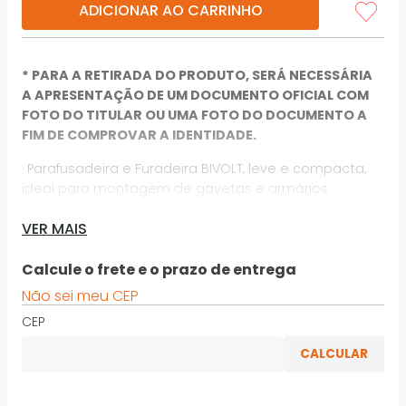
ADICIONAR AO CARRINHO
* PARA A RETIRADA DO PRODUTO, SERÁ NECESSÁRIA
A APRESENTAÇÃO DE UM DOCUMENTO OFICIAL COM
FOTO DO TITULAR OU UMA FOTO DO DOCUMENTO A
FIM DE COMPROVAR A IDENTIDADE.
· Parafusadeira e Furadeira BIVOLT, leve e compacta,
ideal para montagem de gavetas e armários
· Torque máximo para trabalhos pesados 30Nm e
VER MAIS
para trabalhos leves 14Nm
Calcule o frete e o prazo de entrega
· Gatilho eletrônico com velocidade variável e
reversível, duas velocidades 0 – 400 rpm / 1500 rpm
Não sei meu CEP
CEP
· Diâmetro máximo de perfuração em madeira 20mm
e aço 10mm
· Sistema ECP exclusivo da Bosch para proteção da
bateria contra sobreaquecimento garantindo maior