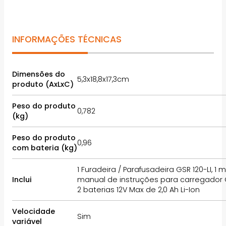
INFORMAÇÕES TÉCNICAS
Dimensões do
5,3x18,8x17,3cm
produto (AxLxC)
Peso do produto
0,782
(kg)
Peso do produto
0,96
com bateria (kg)
1 Furadeira / Parafusadeira GSR 120-LI, 1 
Inclui
manual de instruções para carregador GA
2 baterias 12V Max de 2,0 Ah Li-Ion
Velocidade
Sim
variável