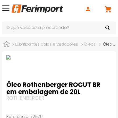
O que você está procurando?
Lubrificantes Colas e Vedadores
Óleos
Óleo Rothenberger ROCUT BR em embalagem de 20L
Óleo Rothenberger ROCUT BR
em embalagem de 20L
ROTHENBERGER
Referência
:
72579