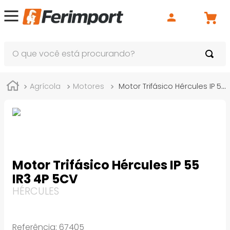
O que você está procurando?
Agrícola
Motores
Motor Trifásico Hércules IP 55 IR3 4P 5CV
Motor Trifásico Hércules IP 55
IR3 4P 5CV
HÉRCULES
Referência
:
67405