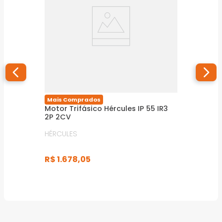
Mais Comprados
Motor Trifásico Hércules IP 55 IR3
2P 2CV
HÉRCULES
R$
1
.
678
,
05