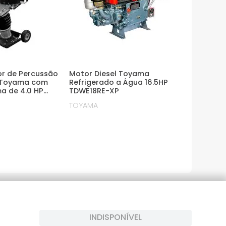
 de Percussão
Motor Diesel Toyama
 Toyama com
Refrigerado a Água 16.5HP
a de 4.0 HP
TDWE18RE-XP
TOYAMA
INDISPONÍVEL