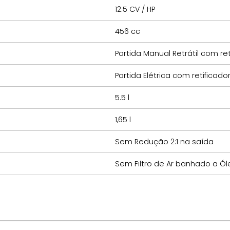
12.5 CV / HP
456 cc
Partida Manual Retrátil com r
Partida Elétrica com retificado
5.5 l
1,65 l
Sem Redução 2:1 na saída
Sem Filtro de Ar banhado a Ól