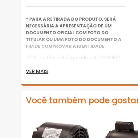
* PARA A RETIRADA DO PRODUTO, SERÁ
NECESSÁRIA A APRESENTAÇÃO DE UM
DOCUMENTO OFICIAL COM FOTO DO
TITULAR OU UMA FOTO DO DOCUMENTO A
FIM DE COMPROVAR A IDENTIDADE.
· O Motor Diesel Refrigerado a Ar TDE130EXP
foi projetado para uso profissional
VER MAIS
· Possui 12.5 CV / HP de potência máxima a
3.600 RPM
· É equipado com eixo virabrequim
Você também pode gosta
chavetado (multiuso), partida manual e
elétrica
· Seu sistema de injeção direta garante
excelente eficiência e baixo consumo de
combustível