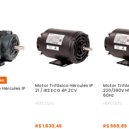
os
Motor Trifásico Hércules IP
Motor Trifá
 Hércules IP
21 / IR3 ECO 4P 2CV
220/380V H5
60Hz
HÉRCULES
HÉRCULES
R$
1
.
630
,
45
R$
569
,
85