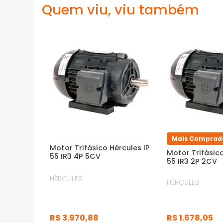
Quem viu, viu também
Mais Comprad
Motor Trifásico Hércules IP
Motor Trifásico
55 IR3 4P 5CV
55 IR3 2P 2CV
HÉRCULES
HÉRCULES
R$
3
.
970
,
88
R$
1
.
678
,
05