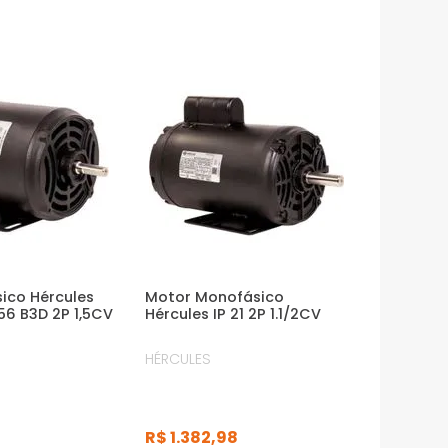
sico Hércules
Motor Monofásico
6 B3D 2P 1,5CV
Hércules IP 21 2P 1.1/2CV
HÉRCULES
R$
1
.
382
,
98