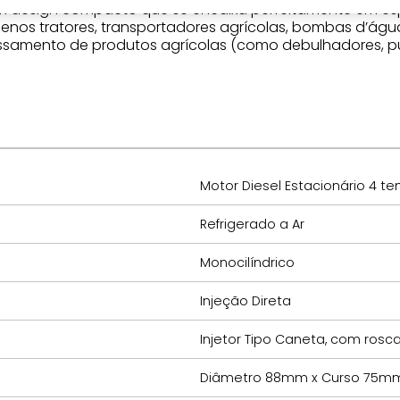
ui um design compacto que se encaixa perfeitamente em 
enos tratores, transportadores agrícolas, bombas d’água
mento de produtos agrícolas (como debulhadores, pul
Motor Diesel Estacionário 4 t
Refrigerado a Ar
Monocilíndrico
Injeção Direta
Injetor Tipo Caneta, com rosc
Diâmetro 88mm x Curso 75m