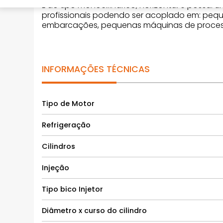
É do tipo monocilíndrico, horizontal e poss
profissionais podendo ser acoplado em: pequ
embarcações, pequenas máquinas de processa
INFORMAÇÕES TÉCNICAS
Tipo de Motor
Refrigeração
Cilindros
Injeção
Tipo bico Injetor
Diâmetro x curso do cilindro