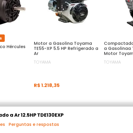
s
Motor a Gasolina Toyama
Compactador
co Hércules
TE55-XP 5.5 HP Refrigerado a
a Gasolinaa
Ar
Motor Toyam
TTR80ZM-XP
TOYAMA
TOYAMA
R$
1
.
218
,
35
do a Ar 12.5HP TDE130EXP
ões
Perguntas e respostas