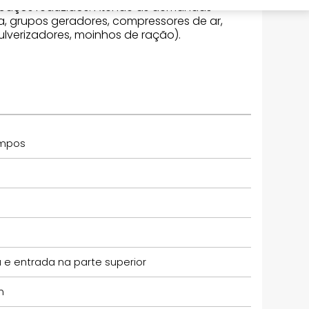
espaços reduzidos. Atende as demandas
, grupos geradores, compressores de ar,
verizadores, moinhos de ração).
empos
a e entrada na parte superior
m