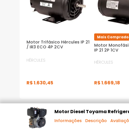
*Imagens meramente ilustrativas
Mais Comprado
Motor Trifásico Hércules IP 21
Motor Monofási
/ IR3 ECO 4P 2CV
IP 21 2P 1CV
HÉRCULES
HÉRCULES
R$
1
.
630
,
45
R$
1
.
669
,
18
DESCRIÇÃO DO PRODUTO
Motor Diesel Toyama Refrigera
Informações
Descrição
Avaliaç