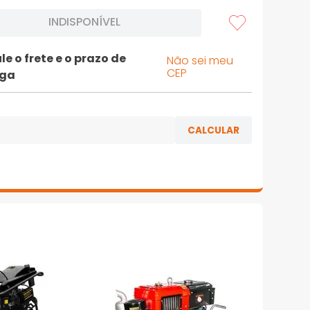
INDISPONÍVEL
le o frete e o prazo de
Não sei meu
CEP
ega