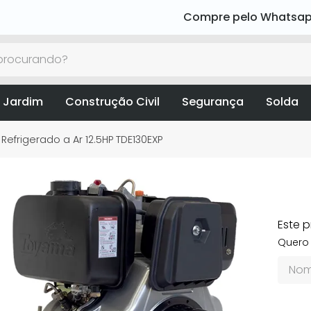
Compre pelo Whatsa
rocurando?
 Jardim
Construção Civil
Segurança
Solda
efrigerado a Ar 12.5HP TDE130EXP
Este 
Quero 