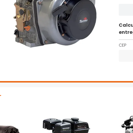
Calcu
entr
CEP
r