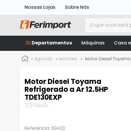
Nossas Lojas
Sobre Nós
O que você está p
Departamentos
Máquinas
Casa e
Agrícola
Motores
Motor Diesel Toyama R
Motor Diesel Toyama
Refrigerado a Ar 12.5HP
TDE130EXP
TOYAMA
Referência
:
69432