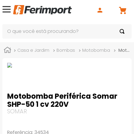
O que você está procurando?
Casa e Jardim
Bombas
Motobomba
Motobomba Periférica Somar SHP-50 1 cv 220V
Motobomba Periférica Somar
SHP-50 1 cv 220V
SOMAR
Referência
:
34534