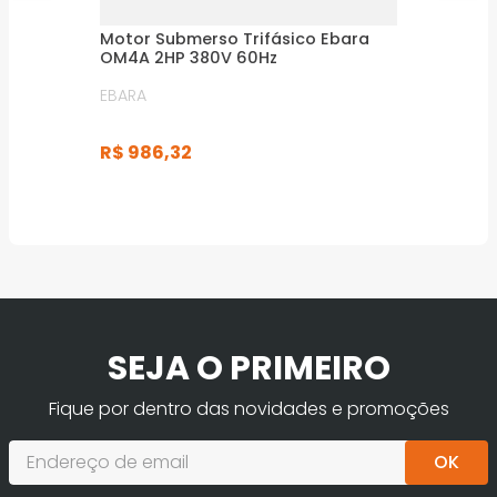
Motor Submerso Trifásico Ebara
OM4A 2HP 380V 60Hz
EBARA
R$
986
,
32
SEJA O PRIMEIRO
Fique por dentro das novidades e promoções
OK