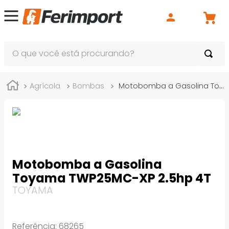
O que você está procurando?
Agrícola
Bombas
Motobomba a Gasolina Toyama TWP25MC-XP 2.5hp 4T
Motobomba a Gasolina
Toyama TWP25MC-XP 2.5hp 4T
TOYAMA
Referência
:
68265