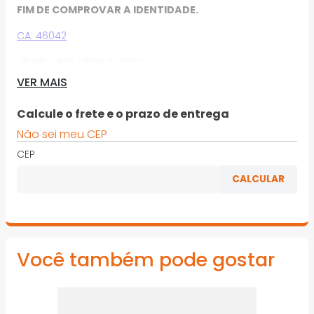
FIM DE COMPROVAR A IDENTIDADE.
CA: 46042
· Banho em Látex rugoso.
VER MAIS
· Poliéster de 13 Puntos por polegada.
· Excelente destreza com conforto e frescor.
Calcule o frete e o prazo de entrega
Não sei meu CEP
Imagens meramente ilustrativas.
CEP
Você também pode gostar