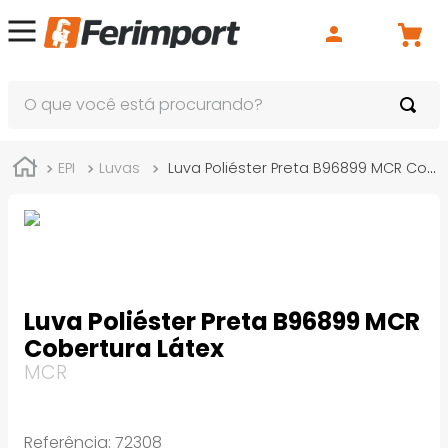
O que você está procurando?
EPI
Luvas
Luva Poliéster Preta B96899 MCR Cobertura Látex
Luva Poliéster Preta B96899 MCR
Cobertura Látex
MCR
Referência
:
72308