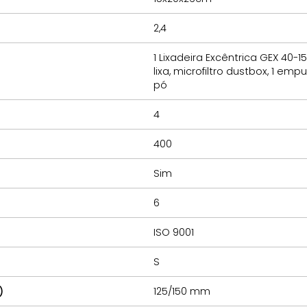
2,4
1 Lixadeira Excêntrica GEX 40-1
lixa, microfiltro dustbox, 1 em
pó
4
400
Sim
6
ISO 9001
S
)
125/150 mm