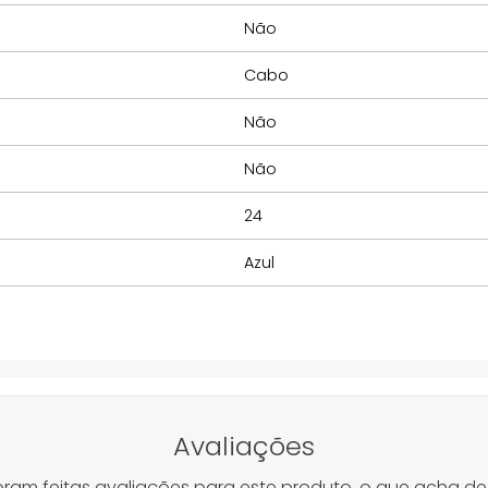
Não
Cabo
Não
Não
24
Azul
Avaliações
oram feitas avaliações para este produto, o que acha de