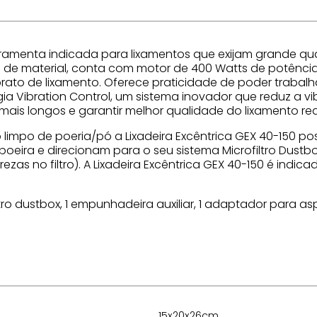
ferramenta indicada para lixamentos que exijam grande 
 de material, conta com motor de 400 Watts de potênci
prato de lixamento. Oferece praticidade de poder trabalh
gia Vibration Control, um sistema inovador que reduz a
 mais longos e garantir melhor qualidade do lixamento rea
ho limpo de poeria/pó a Lixadeira Excêntrica GEX 40-150 
oeira e direcionam para o seu sistema Microfiltro Dustbox
s no filtro). A Lixadeira Excêntrica GEX 40-150 é indica
ofiltro dustbox, 1 empunhadeira auxiliar, 1 adaptador para a
15x20x26cm