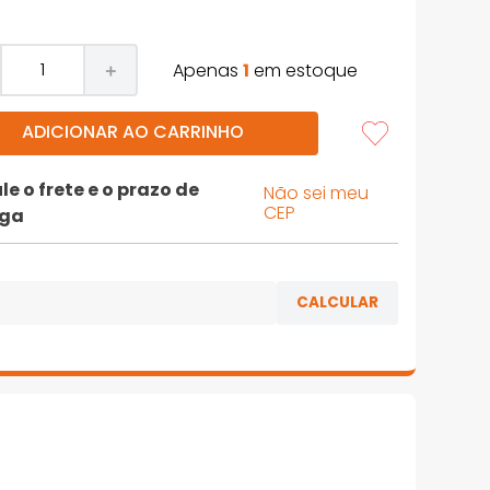
Apenas
1
em estoque
＋
ADICIONAR AO CARRINHO
le o frete e o prazo de
Não sei meu
CEP
ega