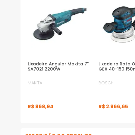
vibração gerada durante os lixamentos
· Diâmetro da orbita de lixamento de 4
milímetros
· Esse Kit traz: 1 prato 6"(150mm) de lixa, 1
microfiltro dustbox, 1 empunhadeira auxiliar,
1 adaptador para aspirador de pó
*Imagens meramente ilustrativas
Lixadeira Angular Makita 7"
Lixadeira Roto 
SA7021 2200W
GEX 40-150 15
MAKITA
BOSCH
R$
868
,
94
R$
2
.
966
,
65