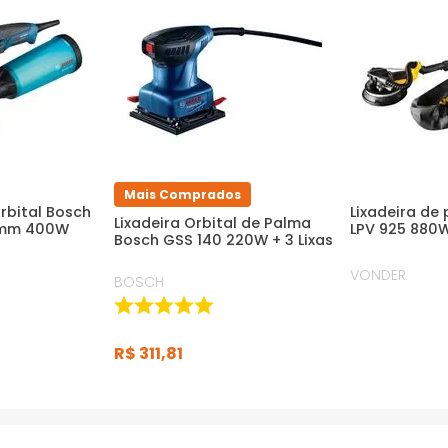
Mais Comprados
Orbital Bosch
Lixadeira de
Lixadeira Orbital de Palma
0mm 400W
LPV 925 880
Bosch GSS 140 220W + 3 Lixas
VONDER
BOSCH
R$
311
,
81