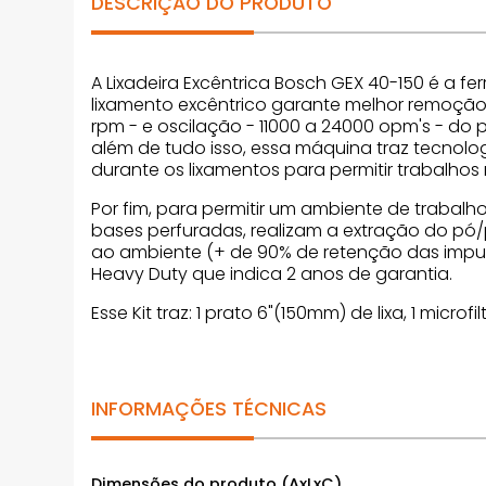
DESCRIÇÃO DO PRODUTO
A Lixadeira Excêntrica Bosch GEX 40-150 é a 
lixamento excêntrico garante melhor remoção
rpm - e oscilação - 11000 a 24000 opm's - do 
além de tudo isso, essa máquina traz tecnolo
durante os lixamentos para permitir trabalhos
Por fim, para permitir um ambiente de trabal
bases perfuradas, realizam a extração do pó/p
ao ambiente (+ de 90% de retenção das impureza
Heavy Duty que indica 2 anos de garantia.
Esse Kit traz: 1 prato 6"(150mm) de lixa, 1 micr
INFORMAÇÕES TÉCNICAS
Dimensões do produto (AxLxC)