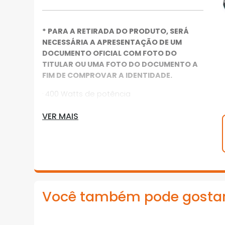
* PARA A RETIRADA DO PRODUTO, SERÁ
NECESSÁRIA A APRESENTAÇÃO DE UM
DOCUMENTO OFICIAL COM FOTO DO
TITULAR OU UMA FOTO DO DOCUMENTO A
FIM DE COMPROVAR A IDENTIDADE.
· 400 Watts de potência
· Velocidade variável (5500 a 12000 rpm e
VER MAIS
11000 a 24000 opm's)
· Praticidade - pode trabalhar com pratos
de lixamento de 150 milímetros de
diâmetro
· Ambiente de trabalho mais limpo -
Você também pode gosta
sistema de extração de pó com Microfiltro
Dustbox
· Vibration Control - sistema que reduz a