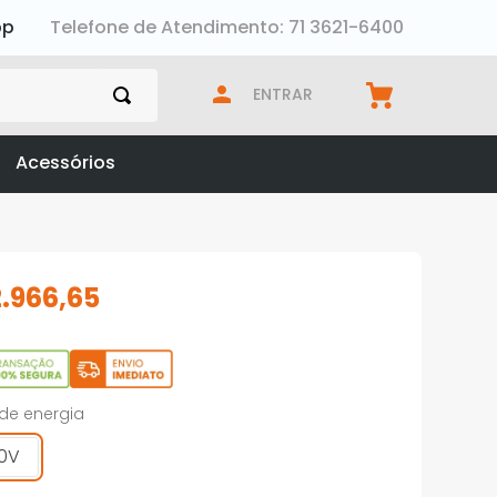
pp
Telefone de Atendimento: 71 3621-6400
ENTRAR
Acessórios
2
.
966
,
65
 de energia
0V