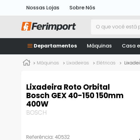
Nossas Lojas
Sobre Nós
O que você está p
Departamentos
Máquinas
Casa e
Máquinas
Lixadeiras
Elétricas
Lixade
Lixadeira Roto Orbital
Bosch GEX 40-150 150mm
400W
BOSCH
Referência
:
40532