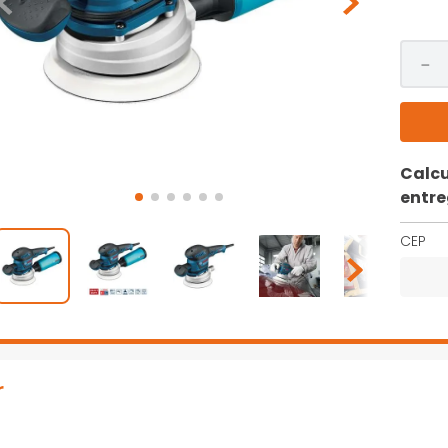
－
Calcu
entr
CEP
r