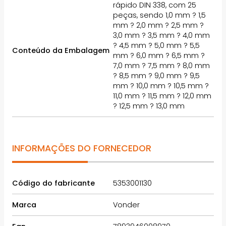
rápido DIN 338, com 25
peças, sendo 1,0 mm ? 1,5
mm ? 2,0 mm ? 2,5 mm ?
3,0 mm ? 3,5 mm ? 4,0 mm
? 4,5 mm ? 5,0 mm ? 5,5
Conteúdo da Embalagem
mm ? 6,0 mm ? 6,5 mm ?
7,0 mm ? 7,5 mm ? 8,0 mm
? 8,5 mm ? 9,0 mm ? 9,5
mm ? 10,0 mm ? 10,5 mm ?
11,0 mm ? 11,5 mm ? 12,0 mm
? 12,5 mm ? 13,0 mm
INFORMAÇÕES DO FORNECEDOR
Código do fabricante
5353001130
Marca
Vonder