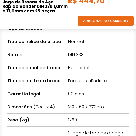
R$
444
,
70
INFORMAÇÕES TÉCNICAS
Jogo de Brocas de Aço
Rápido Vonder DIN 338 1,0mm
a 13,0mm com 25 peças
ADICIONAR AO CARRINHO
Números de peças do
25 peças
jogo de brocas
Tipo de hélice da broca
Normal
Norma.
DIN 338
Tipo de canal da broca
Helicoidal
Tipo de haste da broca
Paralela/cilíndrica
Garantia legal
90 dias
Dimensões (C x L x A)
130 x 60 x 270cm
Peso (kg)
1250
1 Jogo de brocas de aço