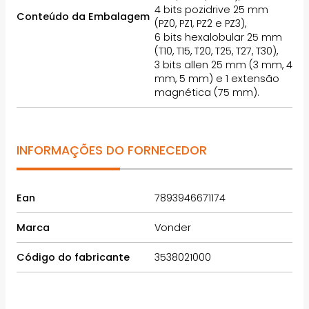
4 bits pozidrive 25 mm
Conteúdo da Embalagem
(PZ0, PZ1, PZ2 e PZ3),
6 bits hexalobular 25 mm
(T10, T15, T20, T25, T27, T30),
3 bits allen 25 mm (3 mm, 4
mm, 5 mm) e 1 extensão
magnética (75 mm).
INFORMAÇÕES DO FORNECEDOR
Ean
7893946671174
Marca
Vonder
Código do fabricante
3538021000