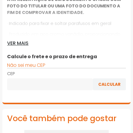
FOTO DO TITULAR OU UMA FOTO DO DOCUMENTO A
FIM DE COMPROVAR A IDENTIDADE.
· Indicado para fixar e soltar parafusos em geral
· Produzido em aço cromo vanádio, proporcionando
maior resistência e durabilidade
VER MAIS
· Possui acabamento fosfatizado, que aumenta a
Calcule o frete e o prazo de entrega
proteção contra oxidação/corrosão
Não sei meu CEP
*Imagens meramente ilustrativas
CEP
Você também pode gostar