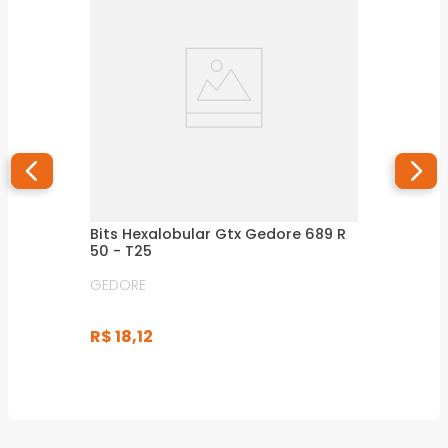
Bits Hexalobular Gtx Gedore 689 R
50 - T25
GEDORE
R$
18
,
12