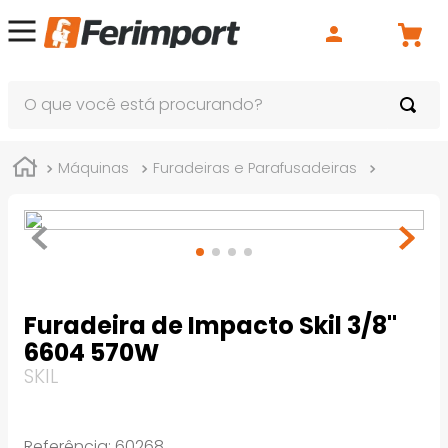
O que você está procurando?
Máquinas
Furadeiras e Parafusadeiras
Elétricas
Furadeira de Impacto Skil 3/8"
6604 570W
SKIL
Referência
:
60268