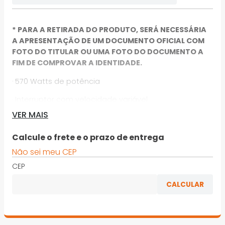
* PARA A RETIRADA DO PRODUTO, SERÁ NECESSÁRIA
A APRESENTAÇÃO DE UM DOCUMENTO OFICIAL COM
FOTO DO TITULAR OU UMA FOTO DO DOCUMENTO A
FIM DE COMPROVAR A IDENTIDADE.
· 570 Watts de potência
· Interruptor com velocidade variável
VER MAIS
· Reversivel para realizar parafusamentos e
desparafusamentos
Calcule o frete e o prazo de entrega
· Comutador para perfuração com impacto / sem
Não sei meu CEP
impacto
CEP
· 2 Anos de Garantia
· Indicada para o Profissional autonomo
*Imagens meramente ilustrativas