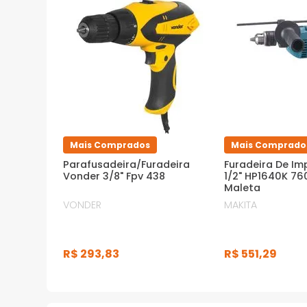
*Imagens meramente ilustrativas
Mais Comprados
Mais Comprado
Parafusadeira/Furadeira
Furadeira De I
Vonder 3/8" Fpv 438
1/2" HP1640K 7
Maleta
VONDER
MAKITA
R$
293
,
83
R$
551
,
29