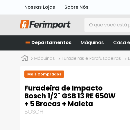
Nossas Lojas
Sobre Nós
O que você está p
Departamentos
Máquinas
Casa e
Máquinas
Furadeiras e Parafusadeiras
E
Mais Comprados
Furadeira de Impacto
Bosch 1/2" GSB 13 RE 650W
+ 5 Brocas + Maleta
BOSCH