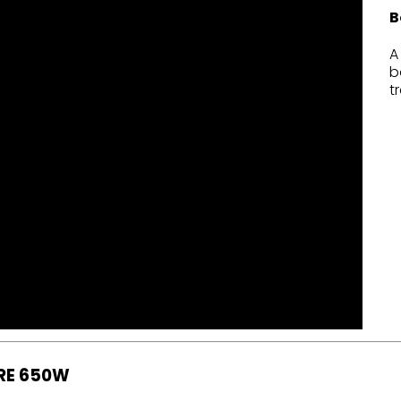
B
A
b
t
 RE 650W