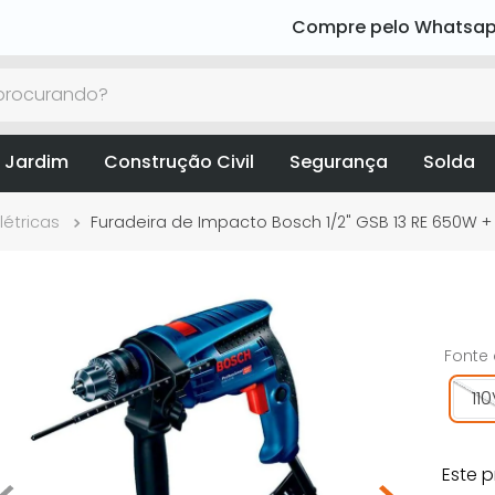
Compre pelo Whatsa
rocurando?
 Jardim
Construção Civil
Segurança
Solda
létricas
Furadeira de Impacto Bosch 1/2" GSB 13 RE 650W +
Fonte
11
Este 