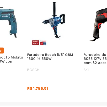
s
Furadeira Bosch 5/8" GBM
Furadeira de
mpacto Makita
1600 RE 850W
6055 127V 5
60W com
com 62 Aces
BOSCH
SKIL
R$
1
.
785
,
51