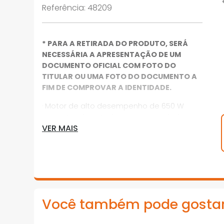
Referência
:
48209
* PARA A RETIRADA DO PRODUTO, SERÁ
NECESSÁRIA A APRESENTAÇÃO DE UM
DOCUMENTO OFICIAL COM FOTO DO
TITULAR OU UMA FOTO DO DOCUMENTO A
FIM DE COMPROVAR A IDENTIDADE.
· Motor de alto desempenho de 650 W
para atender a todas as necessidades
VER MAIS
dos usuários
· Interruptor com velocidade variável
· Botão-trava para trabalhos contínuos
· Empunhadeira emborrachada: agarre
seguro e confortável
Você também pode gosta
· Uso industrial Trabalho intenso