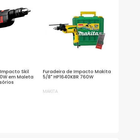
 Impacto Skil
Furadeira de Impacto Makita
50W em Maleta
5/8" HP1640KBR 760W
sórios
MAKITA