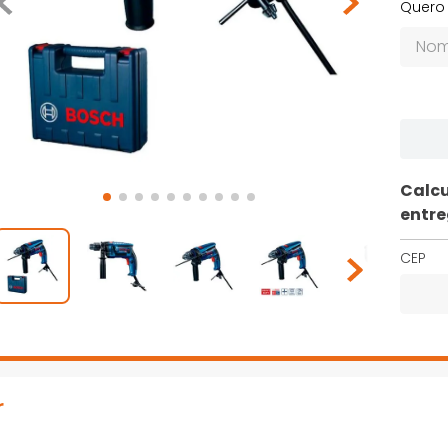
Quero 
Calcu
entr
CEP
r