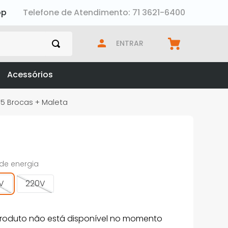
pp
Telefone de Atendimento: 71 3621-6400
ENTRAR
Acessórios
 5 Brocas + Maleta
 de energia
0V
220V
produto não está disponível no momento