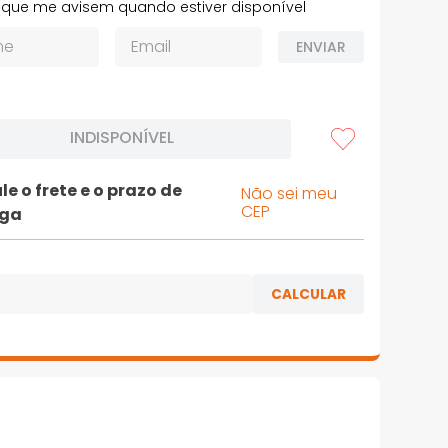
que me avisem quando estiver disponível
ENVIAR
INDISPONÍVEL
le o frete e o prazo de
Não sei meu
CEP
ega