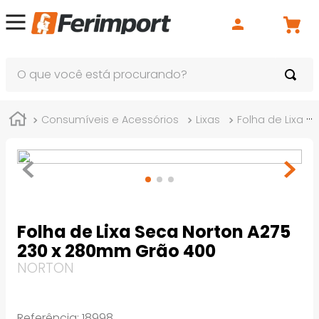
O que você está procurando?
Consumíveis e Acessórios
Lixas
Folha de Lixa
Folha de Lixa Seca Norton A275
230 x 280mm Grão 400
NORTON
Referência
:
18998