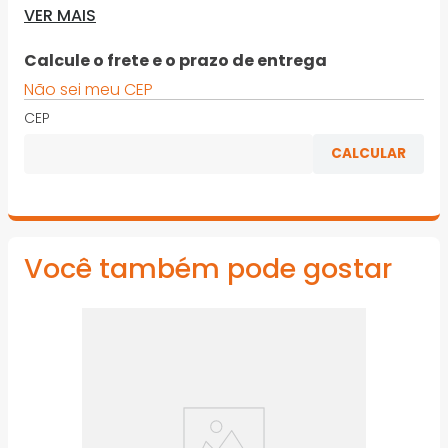
VER MAIS
para lixamentos manuais. Sua camada especial NoFIl
reduz o empastamento em operações de lixamento
a seco
Calcule o frete e o prazo de entrega
Não sei meu CEP
· Excelente rendimento, Antiempastante (Tecnologia
NoFil)
CEP
imagem meramente ilustrativa
Você também pode gostar