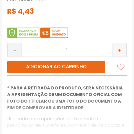
R$
4
,
43
－
＋
ADICIONAR AO CARRINHO
* PARA A RETIRADA DO PRODUTO, SERÁ NECESSÁRIA
A APRESENTAÇÃO DE UM DOCUMENTO OFICIAL COM
FOTO DO TITULAR OU UMA FOTO DO DOCUMENTO A
FIM DE COMPROVAR A IDENTIDADE.
· Indicada para operações de lixamento na
preparação de superfícies, lixamento de seladoras e
vernizes. Possui e costado de papel leve e é ideal