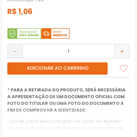
R$
1
,
06
－
＋
ADICIONAR AO CARRINHO
* PARA A RETIRADA DO PRODUTO, SERÁ NECESSÁRIA
A APRESENTAÇÃO DE UM DOCUMENTO OFICIAL COM
FOTO DO TITULAR OU UMA FOTO DO DOCUMENTO A
FIM DE COMPROVAR A IDENTIDADE.
· Lixa de papel leve com grão de Óxido de Alumínio
Marrom indicada principalmente para lixamento de
paredes na preparação para pintura e para o