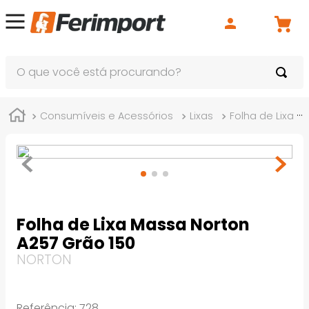
O que você está procurando?
Consumíveis e Acessórios
Lixas
Folha de Lixa
Folha de Lixa Massa Norton
A257 Grão 150
NORTON
Referência
:
728