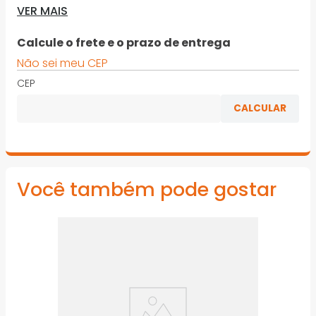
VER MAIS
lixamento de madeiras. Utilizada na remoção de
imperfeições e no alinhamento da massa corrida,
proporcionando excelente acabamento
Calcule o frete e o prazo de entrega
Não sei meu CEP
· Ótimo acabamento, Corte contínuo
CEP
*Imagens meramente ilustrativas
Você também pode gostar