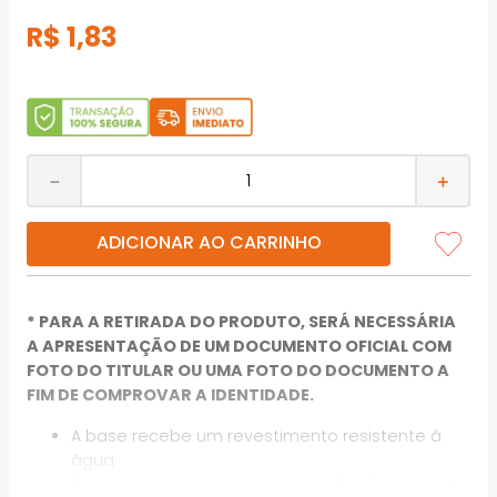
R$
1
,
83
－
＋
ADICIONAR AO CARRINHO
* PARA A RETIRADA DO PRODUTO, SERÁ NECESSÁRIA
A APRESENTAÇÃO DE UM DOCUMENTO OFICIAL COM
FOTO DO TITULAR OU UMA FOTO DO DOCUMENTO A
FIM DE COMPROVAR A IDENTIDADE.
A base recebe um revestimento resistente á
água
Dupla camada de algomerante, fixa fortemente