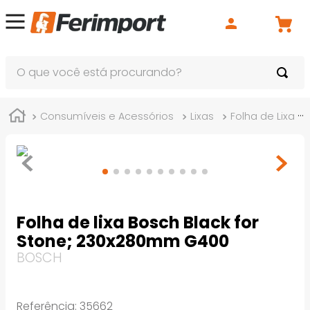
O que você está procurando?
Consumíveis e Acessórios
Lixas
Folha de Lixa
Folha de lixa Bosch Black for
Stone; 230x280mm G400
BOSCH
Referência
:
35662