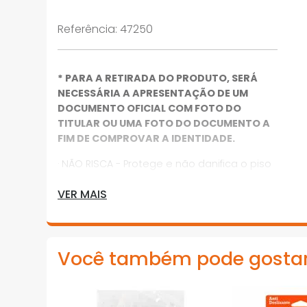
Referência
:
47250
* PARA A RETIRADA DO PRODUTO, SERÁ
NECESSÁRIA A APRESENTAÇÃO DE UM
DOCUMENTO OFICIAL COM FOTO DO
TITULAR OU UMA FOTO DO DOCUMENTO A
FIM DE COMPROVAR A IDENTIDADE.
· NÃO RISCA - Protege e não danifica o piso
· RESISTENTE - Durável
VER MAIS
· AMBIENTE - Interno
· TAMANHO - 3,8 cm x 3,8 cm
Você também pode gosta
· CONTEÚDO - 4 feltros sintéticos quadrados
*Imagens meramente ilustrativas