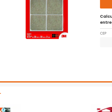
Calcu
entr
CEP
r