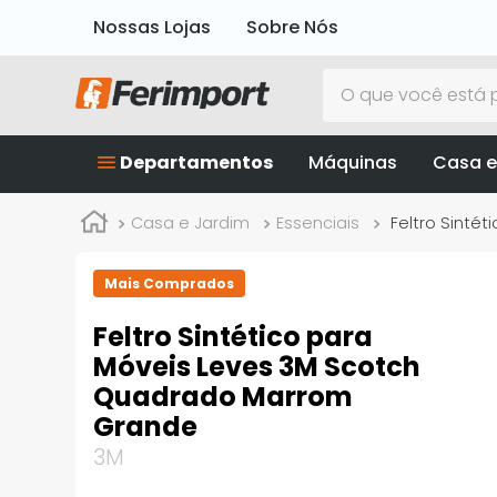
Nossas Lojas
Sobre Nós
O que você está p
Departamentos
Máquinas
Casa e
Casa e Jardim
Essenciais
Feltro Sinté
Mais Comprados
Feltro Sintético para
Móveis Leves 3M Scotch
Quadrado Marrom
Grande
3M