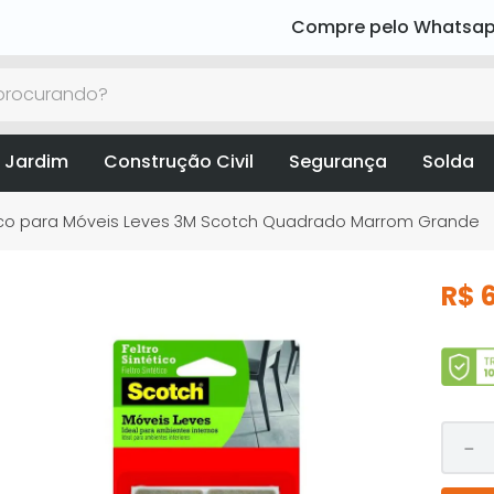
Compre pelo Whatsa
rocurando?
 Jardim
Construção Civil
Segurança
Solda
tico para Móveis Leves 3M Scotch Quadrado Marrom Grande
R$
－