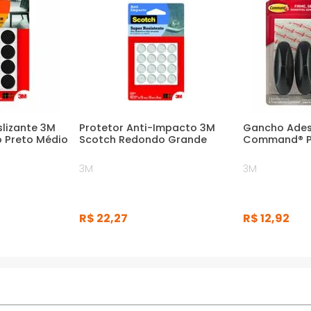
slizante 3M
Protetor Anti-Impacto 3M
Gancho Ades
 Preto Médio
Scotch Redondo Grande
Command® P
3M
3M
R$
22
,
27
R$
12
,
92