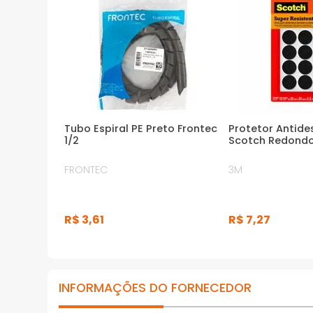
Tubo Espiral PE Preto Frontec
Protetor Antide
1/2
Scotch Redondo
FRONTEC
3M
R$
3
,
61
R$
7
,
27
INFORMAÇÕES DO FORNECEDOR