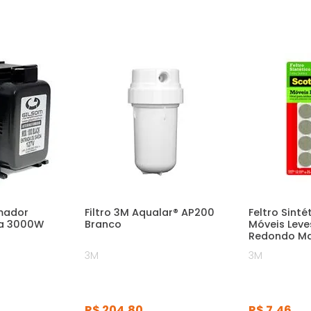
mador
Filtro 3M Aqualar® AP200
Feltro Sinté
ca 3000W
Branco
Móveis Leve
Redondo M
3M
3M
R$
204
,
80
R$
7
,
46