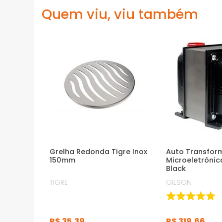
Quem viu, viu também
Grelha Redonda Tigre Inox
Auto Transfor
150mm
Microeletrôni
Black
TIGRE
GILSON
R$
35
,
39
R$
319
,
66