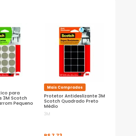
Mais Comprados
tico para
Protetor Antideslizante 3M
s 3M Scotch
Scotch Quadrado Preto
arrom Pequeno
Médio
3M
R$
7
,
73