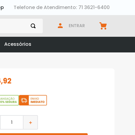
pp
Telefone de Atendimento: 71 3621-6400
ENTRAR
Acessórios
6
,
92
＋