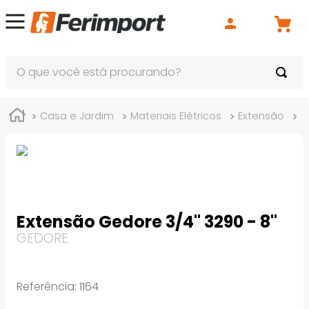
O que você está procurando?
Casa e Jardim
Materiais Elétricos
Extensão
E
Extensão Gedore 3/4" 3290 - 8"
GEDORE
Referência
:
1164