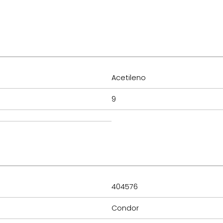
Acetileno
9
404576
Condor