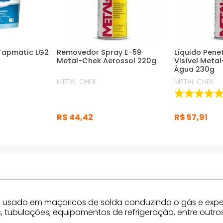
 Tapmatic LG2
Removedor Spray E-59
Líquido Pene
Metal-Chek Aerossol 220g
Visível Meta
Água 230g
METAL CHEK
METAL CHEK
R$
44
,
42
R$
57
,
91
io usado em maçaricos de solda conduzindo o gás e expe
 tubulações, equipamentos de refrigeração, entre outro