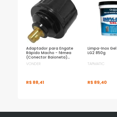
Adaptador para Engate
Limpa-Inox Ge
Rápido Macho - fêmea
LG2 850g
(Conector Baioneta)
Vonder de 9,0mm para
VONDER
TAPMATIC
13,0mm
R$
88
,
41
R$
89
,
40