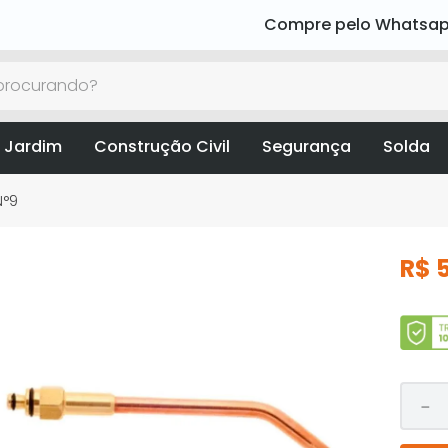
Compre pelo Whatsa
rocurando?
 Jardim
Construção Civil
Segurança
Solda
N°9
R$
－