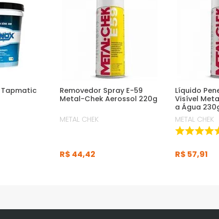
l Tapmatic
Removedor Spray E-59
Líquido Pen
Metal-Chek Aerossol 220g
Visível Met
a Água 230
METAL CHEK
METAL CHEK
R$
44
,
42
R$
57
,
91