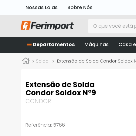
Nossas Lojas
Sobre Nós
O que você está p
Departamentos
Máquinas
Casa e
Solda
Extensão de Solda Condor Soldox 
Extensão de Solda
Condor Soldox N°9
CONDOR
Referência
:
5766