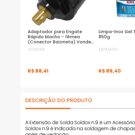
Adaptador para Engate
Limpa-Inox Gel
Rápido Macho - fêmea
850g
(Conector Baioneta) Vonder
de 9,0mm para 13,0mm
VONDER
TAPMATIC
R$
88
,
41
R$
89
,
40
DESCRIÇÃO DO PRODUTO
A Extensão de Solda Soldox n.9 é um Acessór
Soldox n.9 é Indicada na soldagem de chapas,
anéis de vedação