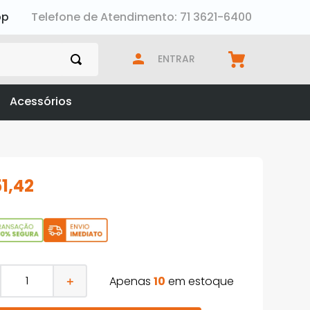
pp
Telefone de Atendimento: 71 3621-6400
ENTRAR
Acessórios
51
,
42
Apenas
10
em estoque
＋