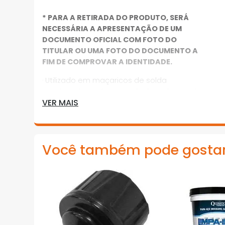
* PARA A RETIRADA DO PRODUTO, SERÁ
NECESSÁRIA A APRESENTAÇÃO DE UM
DOCUMENTO OFICIAL COM FOTO DO
TITULAR OU UMA FOTO DO DOCUMENTO A
FIM DE COMPROVAR A IDENTIDADE.
· Utilizado em maçaricos de solda
conduzindo o gás e expelindo a chama de
VER MAIS
solda
· Fabricado em material que não oxida,
com anéis de vedação
Você também pode gosta
·
*Imagens meramente ilustrativas