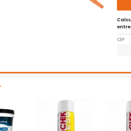
Calcu
entr
CEP
r