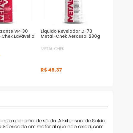
trante VP-30
Líquido Revelador D-70
l-Chek Lavável a
Metal-Chek Aerossol 230g
METAL CHEK
R$
46
,
37
lindo a chama de solda. A Extensão de Solda
s. Fabricado em material que não oxida, com