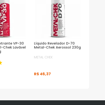
etrante VP-30
Líquido Revelador D-70
al-Chek Lavável
Metal-Chek Aerossol 230g
g
METAL CHEK
R$
46
,
37