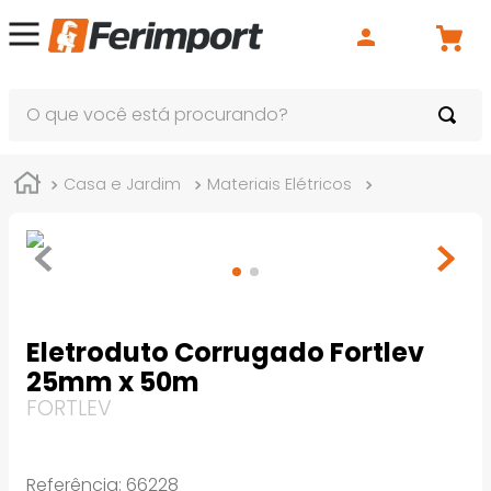
O que você está procurando?
Casa e Jardim
Materiais Elétricos
Eletrodutos
Eletroduto Corrugado Fortlev
25mm x 50m
FORTLEV
Referência
:
66228