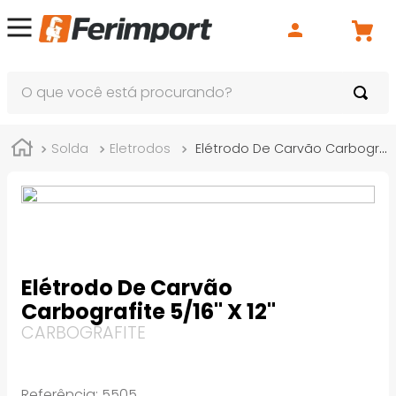
O que você está procurando?
Solda
Eletrodos
Elétrodo De Carvão Carbografite 5/16" X 12"
Elétrodo De Carvão
Carbografite 5/16" X 12"
CARBOGRAFITE
Referência
:
5505