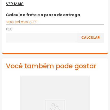
· Largamente utilizados em fundições, caldeirarias,
VER MAIS
estaleiros, minerações, siderúrgicas e outros
segmentos metal-mecânico
Calcule o frete e o prazo de entrega
*Imagens meramente ilustrativas
Não sei meu CEP
CEP
Você também pode gostar