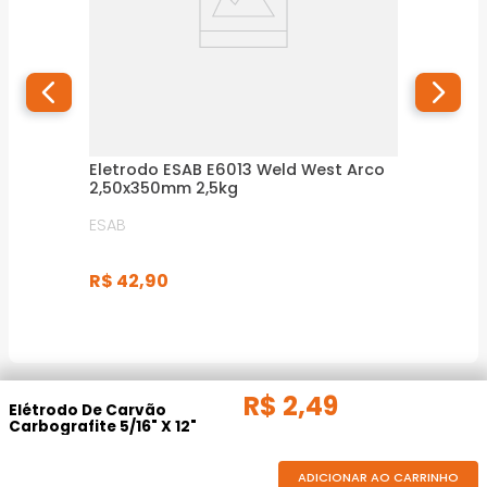
Eletrodo ESAB E6013 Weld West Arco
2,50x350mm 2,5kg
ESAB
R$
42
,
90
R$
2
,
49
DESCRIÇÃO DO PRODUTO
Elétrodo De Carvão
Carbografite 5/16" X 12"
Processo Arco-ar
ADICIONAR AO CARRINHO