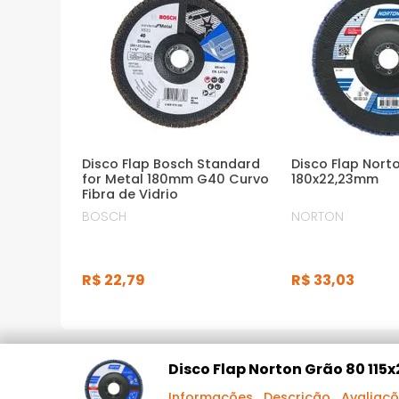
Disco Flap Bosch Standard
Disco Flap Nort
for Metal 180mm G40 Curvo
180x22,23mm
Fibra de Vidrio
BOSCH
NORTON
R$
22
,
79
R$
33
,
03
INFORMAÇÕES TÉCNICAS
Disco Flap Norton Grão 80 11
Informações
Descrição
Avaliaç