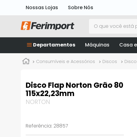
Nossas Lojas
Sobre Nós
O que você está p
Departamentos
Máquinas
Casa e
Consumíveis e Acessórios
Discos
Disco
Disco Flap Norton Grão 80
115x22,23mm
NORTON
Referência
:
28857