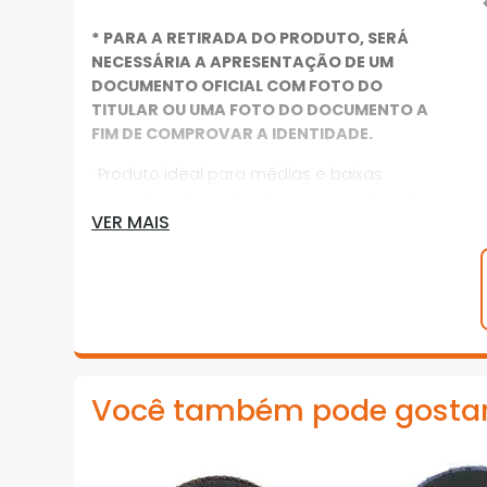
* PARA A RETIRADA DO PRODUTO, SERÁ
NECESSÁRIA A APRESENTAÇÃO DE UM
DOCUMENTO OFICIAL COM FOTO DO
TITULAR OU UMA FOTO DO DOCUMENTO A
FIM DE COMPROVAR A IDENTIDADE.
· Produto ideal para médias e baixas
remoções de material em operações de
VER MAIS
preparação de peças metálicas nos
mercados de construção civil e serralheria.
Desbaste e Acabamento em um só
produto
· Tecnologia Norton, Camada dupla,
Suporte de fibra
*Imagens meramente ilustrativas
Você também pode gosta