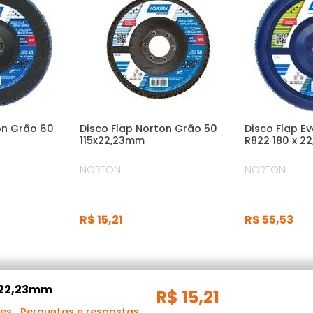
on Grão 60
Disco Flap Norton Grão 50
Disco Flap E
115x22,23mm
R822 180 x 2
NORTON
NORTON
R$
15
,
21
R$
55
,
53
5x22,23mm
R$
15
,
21
ões
Perguntas e respostas