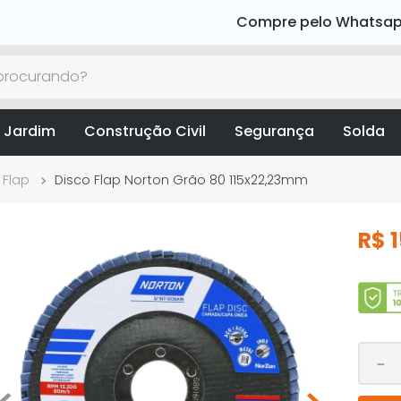
Compre pelo Whatsa
rocurando?
 Jardim
Construção Civil
Segurança
Solda
 Flap
Disco Flap Norton Grão 80 115x22,23mm
R$
－