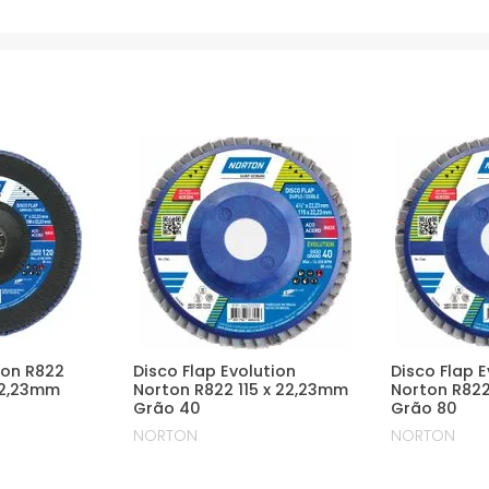
ton R822
Disco Flap Evolution
Disco Flap E
22,23mm
Norton R822 115 x 22,23mm
Norton R822
Grão 40
Grão 80
NORTON
NORTON