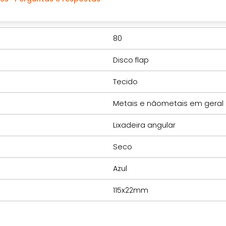
Óxido de alumínio
80
Disco flap
Tecido
Metais e nãometais em geral
Lixadeira angular
Seco
Azul
115x22mm