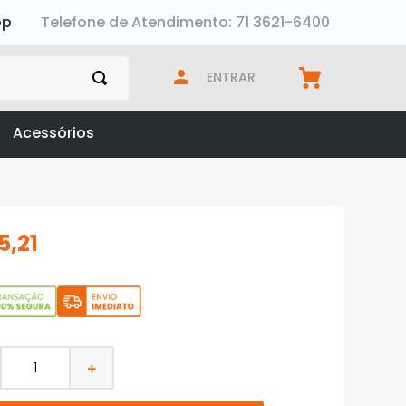
pp
Telefone de Atendimento: 71 3621-6400
ENTRAR
Acessórios
15
,
21
＋