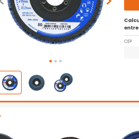
Calcu
entr
CEP
r