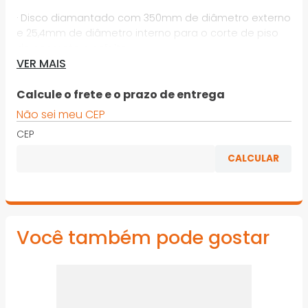
· Disco diamantado com 350mm de diâmetro externo
e 25,4mm de diâmetro interno para o corte de piso
de concreto e asfalto
VER MAIS
· Alto rendimento e durabilidade
Calcule o frete e o prazo de entrega
*Imagens meramente ilustrativas
Não sei meu CEP
CEP
Você também pode gostar