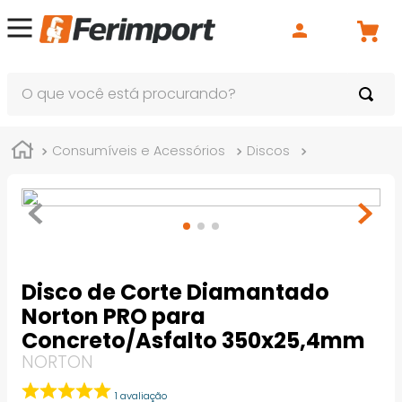
O que você está procurando?
Consumíveis e Acessórios
Discos
Disco Diama
Disco de Corte Diamantado
Norton PRO para
Concreto/Asfalto 350x25,4mm
NORTON
1
avaliação