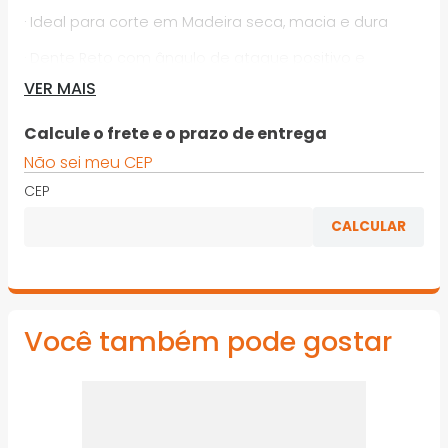
· Ideal para corte em Madeira seca, macia e dura
· Dente Reto com ângulo de ataque positivo e
limitador de alimentação
VER MAIS
· Pode-se utilizar em bancadas de serras circulares,
Calcule o frete e o prazo de entrega
serras meia esquadrias ou esquadrejadeiras
Não sei meu CEP
*Imagens meramente ilustrativas
CEP
Você também pode gostar