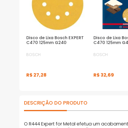
· A colagem de resina sintética no apoio
de fibra vulcanizada apresenta muita
estabilidade e ótimos resultados ao lixar
*Imagens meramente ilustrativas
Disco de Lixa Bosch EXPERT
Disco de Lixa B
C470 125mm G240
C470 125mm G
BOSCH
BOSCH
R$
27
,
28
R$
32
,
69
DESCRIÇÃO DO PRODUTO
O R444 Expert for Metal efetua um acabamento