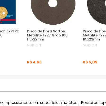
osch EXPERT
Disco de Fibra Norton
Disco de Fib
40
Metalite F227 Grão 100
Metalite F22
115x22mm
115x22mm
NORTON
NORTON
R$
4
,
63
R$
5
,
09
 impressionante em superfícies metálicas. Possui um ap