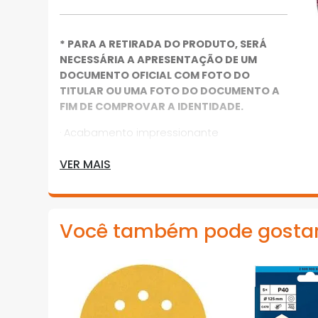
* PARA A RETIRADA DO PRODUTO, SERÁ
NECESSÁRIA A APRESENTAÇÃO DE UM
DOCUMENTO OFICIAL COM FOTO DO
TITULAR OU UMA FOTO DO DOCUMENTO A
FIM DE COMPROVAR A IDENTIDADE.
· Acabamento impressionante
· R444 Expert for Metal: para um
VER MAIS
acabamento impressionante em
superfícies metálicas
· O apoio em fibra vulcanizada permite
Você também pode gosta
estabilidade para um processo de
polimento firme e constante
· O grão abrasivo de óxido de alumínio
semi-friável é especialmente adequado
para trabalhar em aplicações de metal