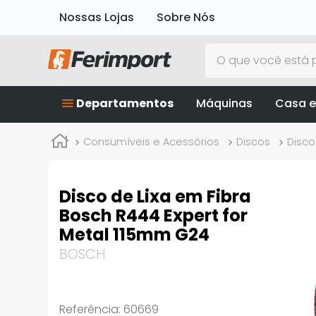
Nossas Lojas
Sobre Nós
O que você está p
Departamentos
Máquinas
Casa e
Consumíveis e Acessórios
Discos
Disco
Disco de Lixa em Fibra
Bosch R444 Expert for
Metal 115mm G24
BOSCH
Referência
:
60669