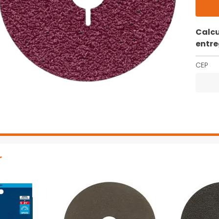
Calcu
entr
CEP
r