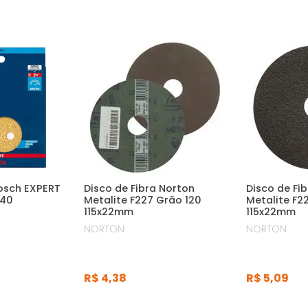
Bosch EXPERT
Disco de Fibra Norton
Disco de Fi
G40
Metalite F227 Grão 120
Metalite F2
115x22mm
115x22mm
NORTON
NORTON
R$
4
,
38
R$
5
,
09