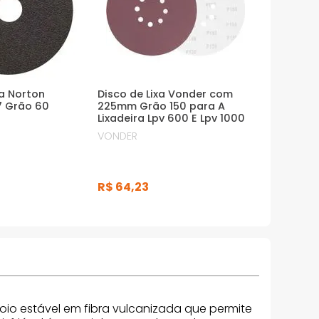
ra Norton
Disco de Lixa Vonder com
7 Grão 60
225mm Grão 150 para A
Lixadeira Lpv 600 E Lpv 1000
VONDER
R$
64
,
23
oio estável em fibra vulcanizada que permite