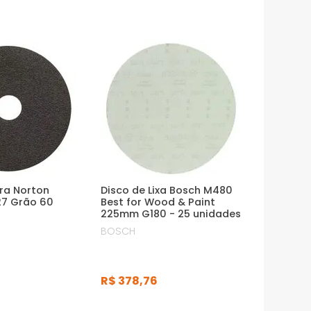
bra Norton
Disco de Lixa Bosch M480
27 Grão 60
Best for Wood & Paint
225mm G180 - 25 unidades
BOSCH
R$
378
,
76