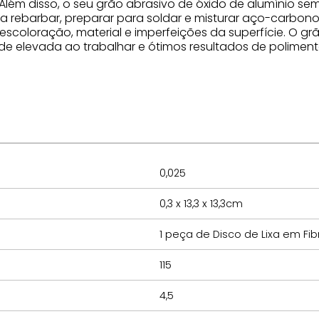
Além disso, o seu grão abrasivo de óxido de alumínio se
a rebarbar, preparar para soldar e misturar aço-carbono
scoloração, material e imperfeições da superfície. O gr
ade elevada ao trabalhar e ótimos resultados de poliment
0,025
0,3 x 13,3 x 13,3cm
1 peça de Disco de Lixa em Fib
115
4,5