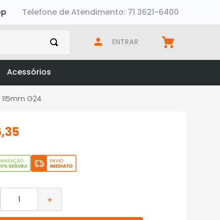
pp
Telefone de Atendimento: 71 3621-6400
ENTRAR
Acessórios
al 115mm G24
6
,
35
＋