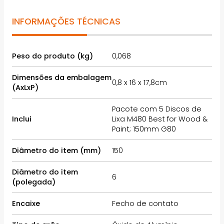
INFORMAÇÕES TÉCNICAS
Peso do produto (kg)
0,068
Dimensões da embalagem
0,8 x 16 x 17,8cm
(AxLxP)
Pacote com 5 Discos de
Inclui
Lixa M480 Best for Wood &
Paint; 150mm G80
Diâmetro do item (mm)
150
Diâmetro do item
6
(polegada)
Encaixe
Fecho de contato