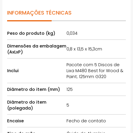
INFORMAÇÕES TÉCNICAS
Peso do produto (kg)
0,034
Dimensões da embalagem
0,8 x 13,5 x 15,3cm
(AxLxP)
Pacote com 5 Discos de
Inclui
Lixa M480 Best for Wood &
Paint; 125mm G320
Diâmetro do item (mm)
125
Diâmetro do item
5
(polegada)
Encaixe
Fecho de contato