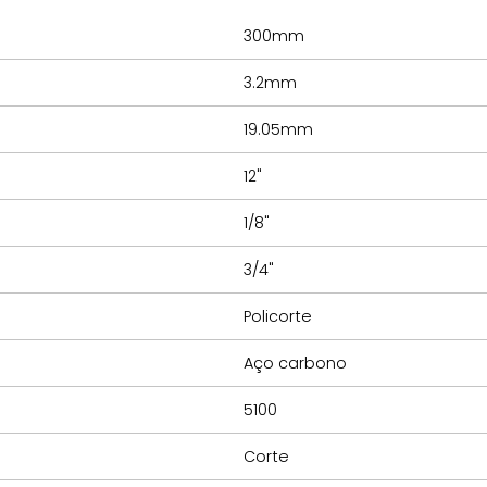
300mm
3.2mm
19.05mm
12"
1/8"
3/4"
Policorte
Aço carbono
5100
Corte