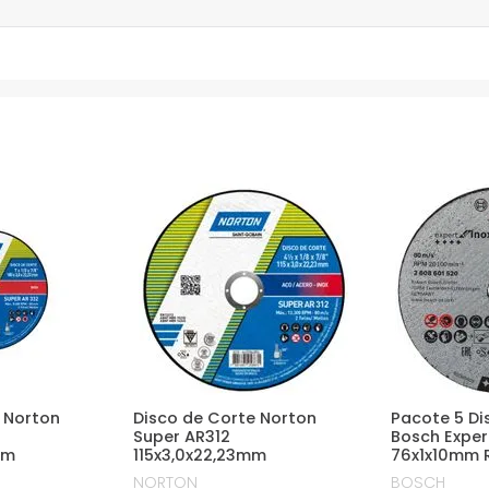
 Norton
Disco de Corte Norton
Pacote 5 Di
Super AR312
Bosch Expert
mm
115x3,0x22,23mm
76x1x10mm 
NORTON
BOSCH