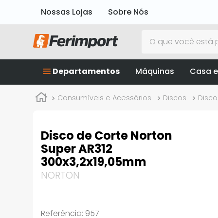
Nossas Lojas
Sobre Nós
O que você está p
Departamentos
Máquinas
Casa e
Consumíveis e Acessórios
Discos
Disco
Disco de Corte Norton
Super AR312
300x3,2x19,05mm
NORTON
Referência
:
957