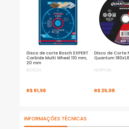
ambientais, saúde e segurança do
trabalho, respectivamente
· Alto rendimento com ótima relação custo
benefício
*Imagens meramente ilustrativas
Disco de corte Bosch EXPERT
Disco de Corte 
Carbide Multi Wheel 110 mm,
Quantum 180x1,
20 mm
BOSCH
NORTON
R$
61
,
56
R$
25
,
08
INFORMAÇÕES TÉCNICAS