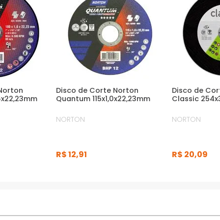
Norton
Disco de Corte Norton
Disco de Cor
6x22,23mm
Quantum 115x1,0x22,23mm
Classic 254
NORTON
NORTON
R$
12
,
91
R$
20
,
09