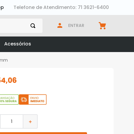
pp
Telefone de Atendimento: 71 3621-6400
ENTRAR
Acessórios
05mm
54
,
06
＋