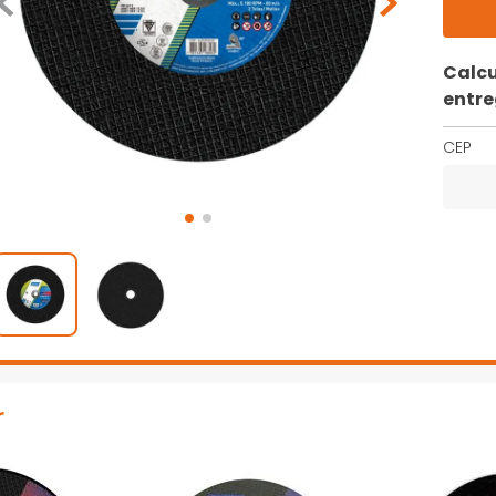
Calcu
entr
CEP
r