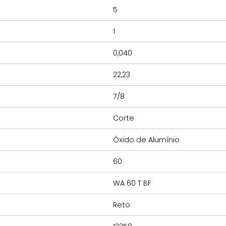
5
1
0,040
22,23
7/8
Corte
Óxido de Alumínio
60
WA 60 T BF
Reto