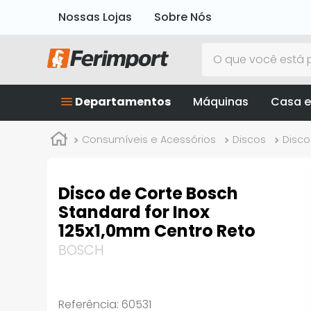
Nossas Lojas
Sobre Nós
O que você está p
Departamentos
Máquinas
Casa e
Consumíveis e Acessórios
Discos
Disco
Disco de Corte Bosch
Standard for Inox
125x1,0mm Centro Reto
BOSCH
Referência
:
60531