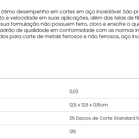
m ótimo desempenho em cortes em aço inoxidável. São p
 e velocidade em suas aplicações, além das telas de fib
m sua formulação não possuem ferro, cloro e enxofre o q
padrão de qualidade em conformidade com as normas int
s para corte de metais ferrosos e não ferrosos, aço inox
0,03
12,5 x 12,5 x 0,15cm
25 Discos de Corte Standard f
125