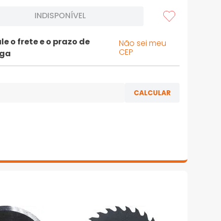
INDISPONÍVEL
le o frete e o prazo de
Não sei meu
CEP
ega