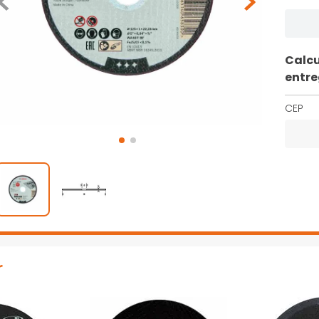
Calcu
entr
CEP
r