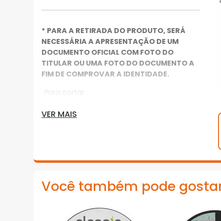
* PARA A RETIRADA DO PRODUTO, SERÁ
NECESSÁRIA A APRESENTAÇÃO DE UM
DOCUMENTO OFICIAL COM FOTO DO
TITULAR OU UMA FOTO DO DOCUMENTO A
FIM DE COMPROVAR A IDENTIDADE.
· Para cortar
· Metais ferrosos e não ferrosos, aço
VER MAIS
inoxidável
· Alto rendimento no corte de aço
inoxidável
· Alta velocidade de corte
Você também pode gosta
· Fabricado sob normas internacionais
(EN12413) trazendo máxima segurança nas
aplicações