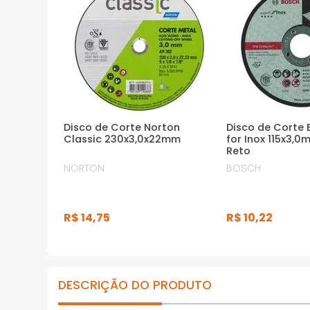
· Formulação livre de ferro, cloro e enxofre
evita contaminação do material
*Imagens meramente ilustrativas
Disco de Corte Norton
Disco de Corte 
Classic 230x3,0x22mm
for Inox 115x3,
Reto
NORTON
BOSCH
R$
14
,
75
R$
10
,
22
DESCRIÇÃO DO PRODUTO