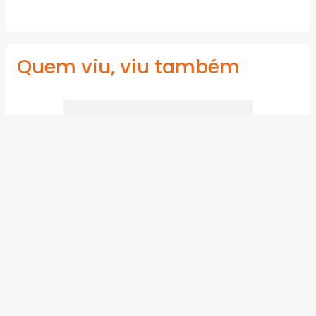
Quem viu, viu também
Adaptador Soldável com Anel para
Caixa d’Água Fortlev 50mm x 1.1/2"