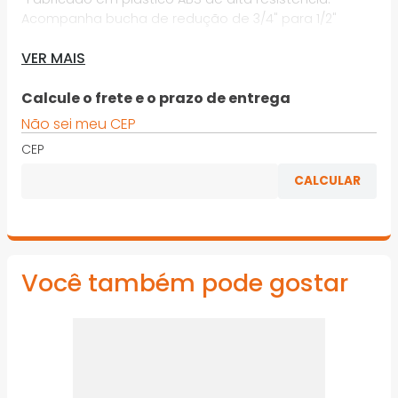
Acompanha bucha de redução de 3/4" para 1/2"
· Indicado para colocação em torneiras de jardim.
VER MAIS
Utilizar com engate rápido
Calcule o frete e o prazo de entrega
*Imagens meramente ilustrativas
Não sei meu CEP
CEP
Você também pode gostar