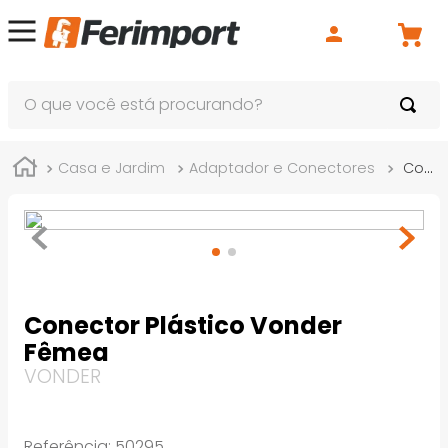
O que você está procurando?
Casa e Jardim
Adaptador e Conectores
Conector Plástico Vonder Fêmea
Conector Plástico Vonder
Fêmea
VONDER
Referência
:
50295