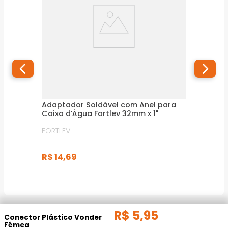
Adaptador Soldável com Anel para
Caixa d’Água Fortlev 32mm x 1"
FORTLEV
R$
14
,
69
R$
5
,
95
INFORMAÇÕES TÉCNICAS
Conector Plástico Vonder
Fêmea