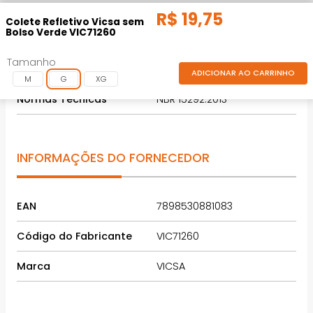
R$
19
,
75
INFORMAÇÕES TÉCNICAS
Colete Refletivo Vicsa sem
Bolso Verde VIC71260
Tamanho
Código
VIC-71.260
ADICIONAR AO CARRINHO
M
G
XG
Normas Técnicas
NBR 15292:2013
INFORMAÇÕES DO FORNECEDOR
EAN
7898530881083
Código do Fabricante
VIC71260
Marca
VICSA