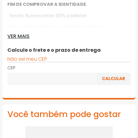
FIM DE COMPROVAR A IDENTIDADE.
· Tecido fluorescente 100% poliéster
· Faixas retrorrefletivas repelentes de água
VER MAIS
· Fechamento frontal em zíper
· Fornece visibilidade 360° graus dia e noite
Calcule o frete e o prazo de entrega
Não sei meu CEP
*Imagens meramente ilustrativas
CEP
Você também pode gostar