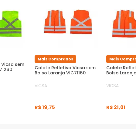
Mais Comprados
Mais Compr
o Vicsa sem
Colete Refletivo Vicsa sem
Colete Reflet
C71260
Bolso Laranja VIC71160
Bolso Laranj
VICSA
VICSA
R$
19
,
75
R$
21
,
01