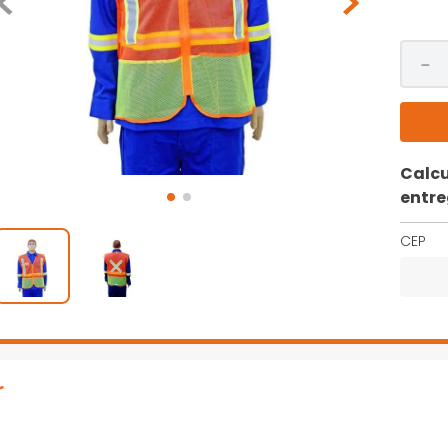
－
Calcu
entr
CEP
r