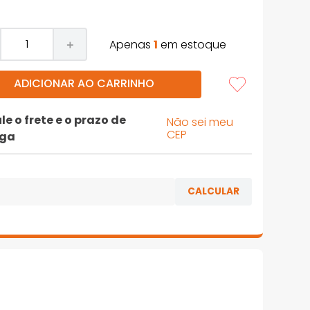
Apenas
1
em estoque
＋
ADICIONAR AO CARRINHO
le o frete e o prazo de
Não sei meu
CEP
ega