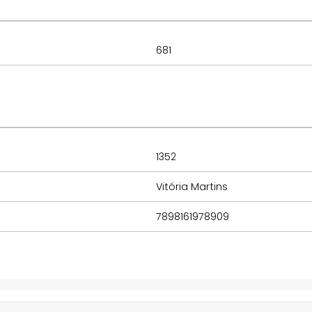
681
1352
Vitória Martins
7898161978909