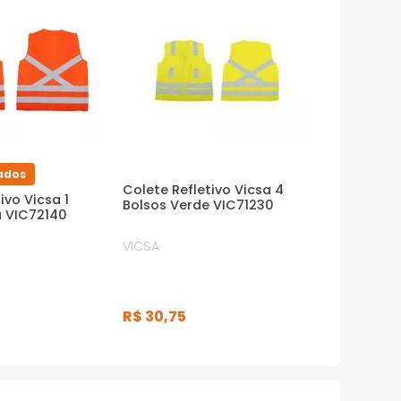
ados
Colete Refletivo Vicsa 4
ivo Vicsa 1
Bolsos Verde VIC71230
a VIC72140
VICSA
R$
30
,
75