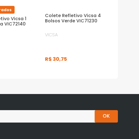
rados
Colete Refletivo Vicsa 4
tivo Vicsa 1
Bolsos Verde VIC71230
ja VIC72140
VICSA
R$
30
,
75
OK