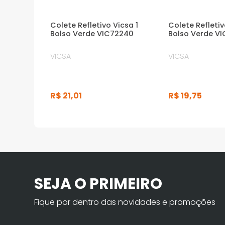
Colete Refletivo Vicsa 1
Colete Refleti
Bolso Verde VIC72240
Bolso Verde V
VICSA
VICSA
R$
21
,
01
R$
19
,
75
SEJA O PRIMEIRO
Fique por dentro das novidades e promoções