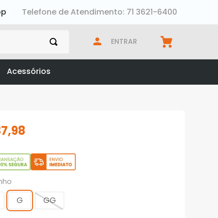
pp
Telefone de Atendimento: 71 3621-6400
ENTRAR
Acessórios
37
,
98
nho
G
GG