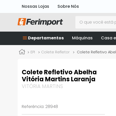
Nossas Lojas
Sobre Nós
O que você está p
Departamentos
Máquinas
Casa e
EPI
Colete Refletor
Colete Refletivo Abel
Colete Refletivo Abelha
Vitória Martins Laranja
VITÓRIA MARTINS
Referência
:
28948