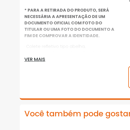
* PARA A RETIRADA DO PRODUTO, SERÁ
NECESSÁRIA A APRESENTAÇÃO DE UM
DOCUMENTO OFICIAL COM FOTO DO
TITULAR OU UMA FOTO DO DOCUMENTO A
FIM DE COMPROVAR A IDENTIDADE.
· Colete refletivo tipo abelha,
confeccionado em tela perfurada de
VER MAIS
poliéster, com faixas refletivas na frente e
costas, fechamento com zíper,
acabamento em tecido de poliéster
laranja, todo costurado com linha de
poliéster reforçada, fabricado nos
tamanho G, GG e XG
*Imagens meramente ilustrativas
Você também pode gosta