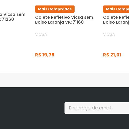
Mais Comprados
Mais Comp
vo Vicsa sem
Colete Refletivo Vicsa sem
Colete Refle
IC71260
Bolso Laranja VIC71160
Bolso Laran
VICSA
VICSA
R$
19
,
75
R$
21
,
01