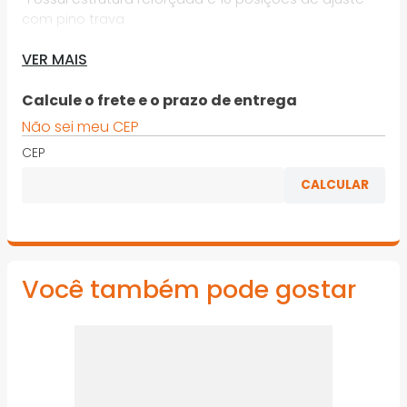
com pino trava
· Indicado para veículos. Utilizar somente em
VER MAIS
superfícies planas e rígidas. Nunca exceder a
capacidade de carga
Calcule o frete e o prazo de entrega
*Imagens meramente ilustrativas
Não sei meu CEP
CEP
Você também pode gostar