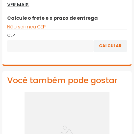
· Indicada para organizar, armazenar e transportar
VER MAIS
ferramentas, peças e acessórios em geral
Calcule o frete e o prazo de entrega
*Imagens meramente ilustrativas
Não sei meu CEP
CEP
Você também pode gostar