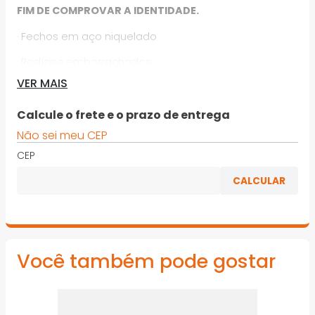
FIM DE COMPROVAR A IDENTIDADE.
· Fechos em aço niquelado
· Rodízios emborrachados
VER MAIS
· Alça de transporte retrátil
· Suporte para cadeados
Calcule o frete e o prazo de entrega
Não sei meu CEP
· Confira o vídeo de utilização desse produto
CEP
*Imagens meramente ilustrativas
Você também pode gostar