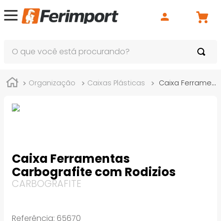
O que você está procurando?
Organização
Caixas Plásticas
Caixa Ferramentas Carbografite com Rodizios
Caixa Ferramentas
Carbografite com Rodizios
CARBOGRAFITE
Referência
:
65670