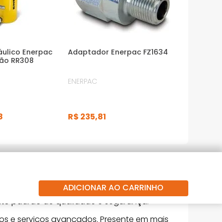
áulico Enerpac
Adaptador Enerpac FZ1634
ção RR308
ENERPAC
8
R$
235
,
81
ADICIONAR AO CARRINHO
lto padrão de qualidade e segurança.
cos e serviços avançados. Presente em mais