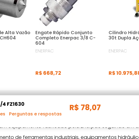
de Alta Vazão
Engate Rápido Conjunto
Cilindro Hidr
 CH604
Completo Enerpac 3/8 C-
30t Dupla A
604
ENERPAC
ENERPAC
R$
668
,
72
R$
10
.
975
,
8
/4 FZ1630
R$
78
,
07
ões
Perguntas e respostas
é um equipamento fabricado pela Enerpac seguindo um a
mento de ferramentas industriais, equipamentos hidráuli