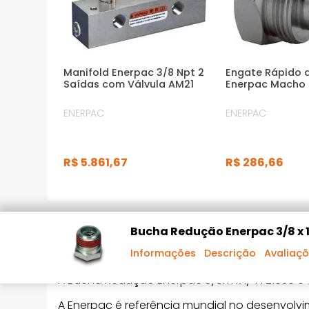
Manifold Enerpac 3/8 Npt 2
Engate Rápido 
Saídas com Válvula AM21
Enerpac Macho
ENERPAC
ENERPAC
R$
5
.
861
,
67
R$
286
,
66
DESCRIÇÃO DO PRODUTO
Bucha Redução Enerpac 3/8 x 1
Informações
Descrição
Avaliaç
A Bucha Redução Enerpac 3/8m x 1/4 FZ1630 
A Enerpac é referência mundial no desenvolvi