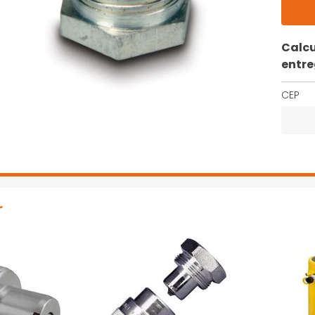
Calcu
entr
CEP
r