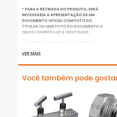
* PARA A RETIRADA DO PRODUTO, SERÁ
NECESSÁRIA A APRESENTAÇÃO DE UM
DOCUMENTO OFICIAL COM FOTO DO
TITULAR OU UMA FOTO DO DOCUMENTO A
FIM DE COMPROVAR A IDENTIDADE.
· Conexões são usadas para conectar
todos os cilindros, componentes, fontes de
VER MAIS
acionamento, tubulações, manômetros e
mangueiras em um sistema hidráulico
· As conexões Enerpac oferecem ligações
flexíveis, seguras e sem vazamento
Você também pode gosta
*Imagens meramente ilustrativas