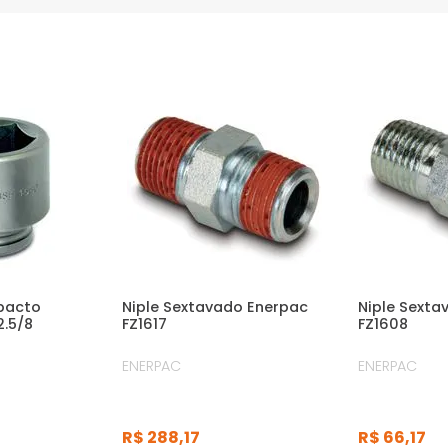
pacto
Niple Sextavado Enerpac
Niple Sexta
2.5/8
FZ1617
FZ1608
ENERPAC
ENERPAC
R$
288
,
17
R$
66
,
17