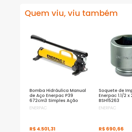
Quem viu, viu também
Bomba Hidráulica Manual
Soquete de Im
de Aço Enerpac P39
Enerpac 1.1/2 x 
672cm3 Simples Ação
BSH15263
ENERPAC
ENERPAC
R$
4
.
501
,
31
R$
690
,
66