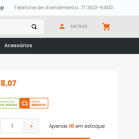
pp
Telefone de Atendimento: 71 3621-6400
ENTRAR
Acessórios
78
,
07
Apenas
10
em estoque
＋