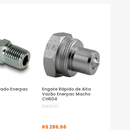
vado Enerpac
Engate Rápido de Alta
Vazão Enerpac Macho
CH604
ENERPAC
R$
286
,
66