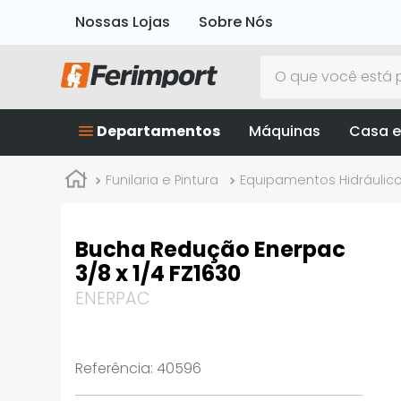
Nossas Lojas
Sobre Nós
O que você está p
Departamentos
Máquinas
Casa e
Funilaria e Pintura
Equipamentos Hidráulic
Bucha Redução Enerpac
3/8 x 1/4 FZ1630
ENERPAC
Referência
:
40596