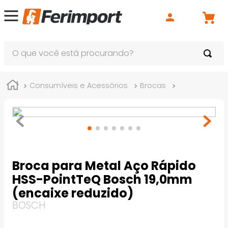
O que você está procurando?
Consumíveis e Acessórios
Brocas
Broca para M
Broca para Metal Aço Rápido
HSS-PointTeQ Bosch 19,0mm
(encaixe reduzido)
BOSCH