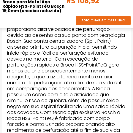
R$
108
,
92
DESCRIÇÃO DO PRODUTO
Broca para Metal Aço
Rápido HSS-PointTeQ Bosch
19,0mm (encaixe reduzido)
ADICIONAR AO CARRINHO
A Broca para Metal de aço rápido HSS-PointTeQ
proporciona alta velocidade de perfuração
devido ao desenho da sua ponta com tecnologia
Bosch. Sua ponta centralizadora (Split Point)
dispensa pré-furo ou punção inicial permitindo
início rápido e fácil de perfuração evitando
desvios no material. Com execução de
perfurações rápidas a Broca HSS-PointTeQ gera
menos calor e consequentemente menos
desgaste, o que traz alto rendimento e maior
número de perfurações até o fim de sua vida útil
em comparação aos concorrentes. A Broca
possui um corpo com alta elasticidade que
diminui o risco de quebra, além de possuir óxido
negro em sua espiral facilitando uma saída rápida
dos cavacos. Com tecnologia exclusiva Bosch a
Broca HSS-PointTeQ é fabricada com corpo
forjado e ponta usinada proporcionando alto
rendimento de perfuração até o fim de sua vida