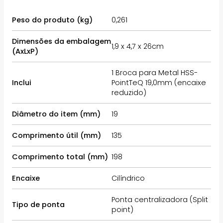
Peso do produto (kg)
0,261
Dimensões da embalagem
1,9 x 4,7 x 26cm
(AxLxP)
1 Broca para Metal HSS-
Inclui
PointTeQ 19,0mm (encaixe
reduzido)
Diâmetro do item (mm)
19
Comprimento útil (mm)
135
Comprimento total (mm)
198
Encaixe
Cilíndrico
Ponta centralizadora (Split
Tipo de ponta
point)