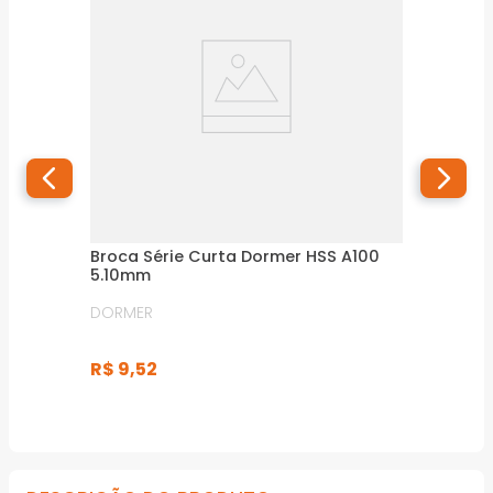
Broca Série Curta Dormer HSS A100
5.10mm
DORMER
R$
9
,
52