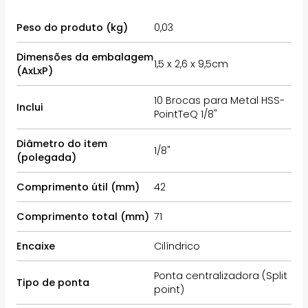
Peso do produto (kg)
0,03
Dimensões da embalagem
1,5 x 2,6 x 9,5cm
(AxLxP)
10 Brocas para Metal HSS-
Inclui
PointTeQ 1/8"
Diâmetro do item
1/8"
(polegada)
Comprimento útil (mm)
42
Comprimento total (mm)
71
Encaixe
Cilíndrico
Ponta centralizadora (Split
Tipo de ponta
point)