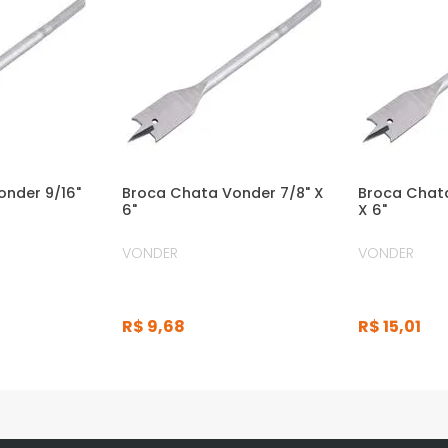
onder 9/16"
Broca Chata Vonder 7/8" X
Broca Chata
6"
X 6"
VONDER
VONDER
R$
9
,
68
R$
15
,
01