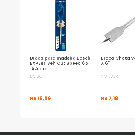
Broca para madeira Bosch
Broca Chata V
EXPERT Self Cut Speed 6 x
X 6"
152mm
BOSCH
VONDER
R$
19
,
09
R$
7
,
18