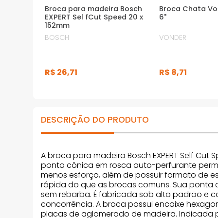
Broca para madeira Bosch
Broca Chata Vo
EXPERT Sel fCut Speed 20 x
6"
152mm
BOSCH
VONDER
R$
26
,
71
R$
8
,
71
DESCRIÇÃO DO PRODUTO
A broca para madeira Bosch EXPERT Self Cut 
ponta cônica em rosca auto-perfurante permi
menos esforço, além de possuir formato de es
rápida do que as brocas comuns. Sua ponta ce
sem rebarba. É fabricada sob alto padrão e
concorrência. A broca possui encaixe hexagon
placas de aglomerado de madeira. Indicada par