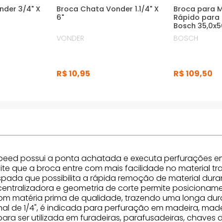
nder 3/4" X
Broca Chata Vonder 1.1/4" X
Broca para 
6"
Rápido para
Bosch 35,0x
VONDER
BOSCH
R$
10
,
95
R$
109
,
50
Speed possui a ponta achatada e executa perfurações em
te que a broca entre com mais facilidade no material 
pada que possibilita a rápida remoção de material duran
ntralizadora e geometria de corte permite posicionamen
 com matéria prima de qualidade, trazendo uma longa d
al de 1/4", é indicada para perfuração em madeira, mad
a ser utilizada em furadeiras, parafusadeiras, chaves d