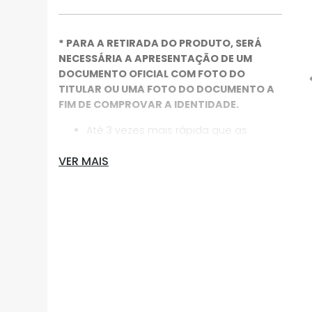
* PARA A RETIRADA DO PRODUTO, SERÁ
NECESSÁRIA A APRESENTAÇÃO DE UM
DOCUMENTO OFICIAL COM FOTO DO
TITULAR OU UMA FOTO DO DOCUMENTO A
FIM DE COMPROVAR A IDENTIDADE.
Até 3 vezes mais rápida que as
brocas chatas tradicionais da Bosch
VER MAIS
Perfuração rápida e facilitada com a
Tip Technology da Bosch
Ponta achatada ideal para perfurar
madeira dura, madeira maciça,
madeira macia, placas de
aglomerado de madeira.
Indicada para ser utilizada em
furadeiras, parafusadeiras, chaves de
impacto, furadeiras de coluna,
furadeiras de bancada.