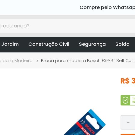
Compre pelo Whatsa
rocurando?
 Jardim
Construção Civil
Segurança
Solda
a para Madeira
Broca para madeira Bosch EXPERT Self Cu
R$
－