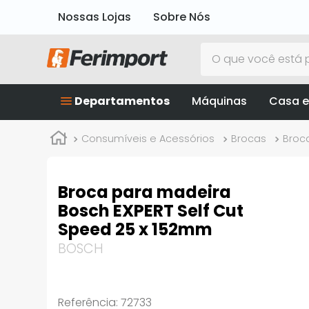
Nossas Lojas
Sobre Nós
O que você está p
Departamentos
Máquinas
Casa e
Consumíveis e Acessórios
Brocas
Broc
Broca para madeira
Bosch EXPERT Self Cut
Speed 25 x 152mm
BOSCH
Referência
:
72733