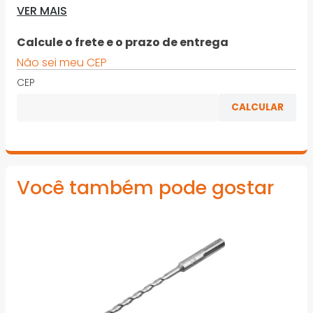
VER MAIS
· 2 arestas de corte em metal duro tornam a broca
mais resistente
Calcule o frete e o prazo de entrega
· O design em forma de U com 2 espirais oferece
Não sei meu CEP
remoção do pó eficaz e duração standard
CEP
· Adequado para todas as marcas de ferramentas
elétricas
*Imagens meramente ilustrativas
Você também pode gostar