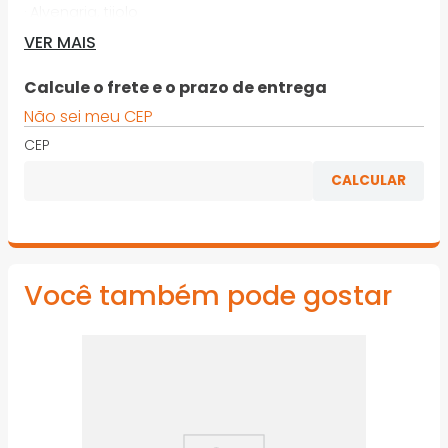
· Alvenaria, tijolo
VER MAIS
· A forma de U com 2 espirais oferece boa remoção
do pó
Calcule o frete e o prazo de entrega
· A ponta em metal duro torna a broca mais
Não sei meu CEP
resistente ao desgaste
CEP
· Adequado para todas as marcas de ferramentas
elétricas
*Imagens meramente ilustrativas
Você também pode gostar