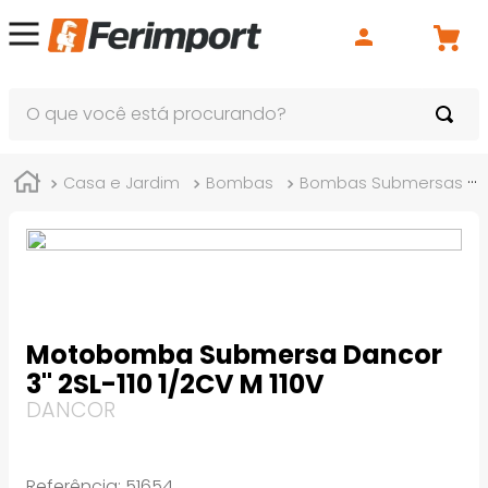
O que você está procurando?
Casa e Jardim
Bombas
Bombas Submersas
Motobomba Submersa Dancor
3" 2SL-110 1/2CV M 110V
DANCOR
Referência
:
51654