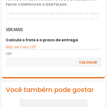
FIM DE COMPROVAR A IDENTIDADE.
· Indicada para sistemas de abastecimento de água
proveniente de poços tubulares com diâmetro de 3"
(76,2mm)
VER MAIS
· Sistemas de irrigação para agricultura, paisagismo e
jardins
Calcule o frete e o prazo de entrega
· Aplicações prediais e industriais
Não sei meu CEP
CEP
· Abastecimento de sistemas de combate a incêndio
· Rebaixamento de lençóis freáticos
*Imagens meramente ilustrativas
Você também pode gostar