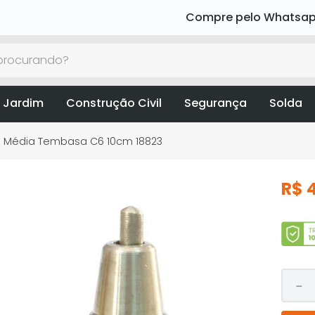
Compre pelo Whatsa
rocurando?
 Jardim
Construção Civil
Segurança
Solda
 Média Tembasa C6 10cm 18823
R$
－