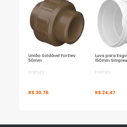
União Soldável Fortlev
Luva para Esgo
50mm
150mm Simples
FORTLEV
FORTLEV
R$
30
,
76
R$
24
,
47