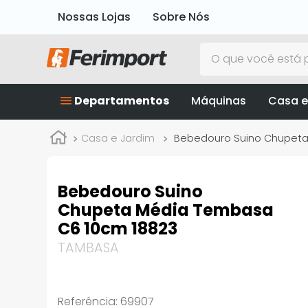
Nossas Lojas
Sobre Nós
O que você está p
Departamentos
Máquinas
Casa e
Casa e Jardim
Bebedouro Suino Chupeta
Bebedouro Suino
Chupeta Média Tembasa
C6 10cm 18823
TAMBASA
Referência
:
69907