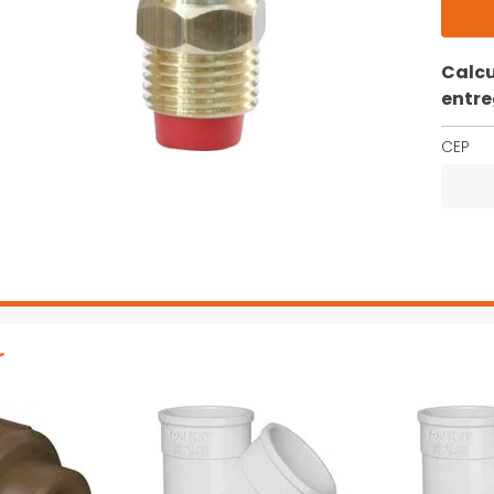
Calcu
entr
CEP
r