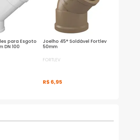
les para Esgoto
Joelho 45° Soldável Fortlev
m DN 100
50mm
FORTLEV
R$
6
,
95