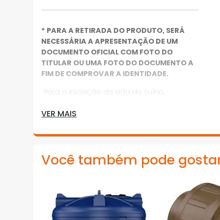
* PARA A RETIRADA DO PRODUTO, SERÁ
NECESSÁRIA A APRESENTAÇÃO DE UM
DOCUMENTO OFICIAL COM FOTO DO
TITULAR OU UMA FOTO DO DOCUMENTO A
FIM DE COMPROVAR A IDENTIDADE.
· Para a iniciação da vida do suíno,
ensinando a beber água
VER MAIS
· Ao tocar no pino libera água rosca de 1/2
polegada
· Grupo: aves, bovinos, caprinos, equinos e
Você também pode gosta
suínos
· Super grupo: pet e vet
*Imagens meramente ilustrativas