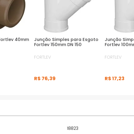
 Fortlev 40mm
Junção Simples para Esgoto
Junção Simp
Fortlev 150mm DN 150
Fortlev 100m
FORTLEV
FORTLEV
R$
76
,
39
R$
17
,
23
18823