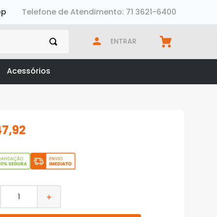
pp
Telefone de Atendimento: 71 3621-6400
ENTRAR
Acessórios
47
,
92
＋