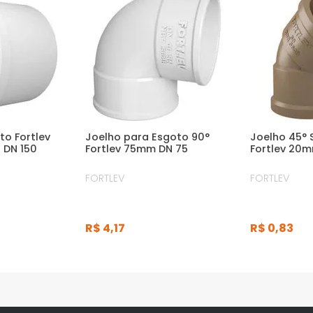
to Fortlev
Joelho para Esgoto 90°
Joelho 45° 
 DN 150
Fortlev 75mm DN 75
Fortlev 20
FORTLEV
FORTLEV
R$
4
,
17
R$
0
,
83