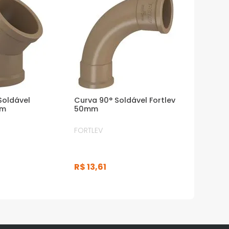
Soldável
Curva 90° Soldável Fortlev
mm
50mm
FORTLEV
R$
13
,
61